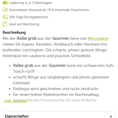
Lieferung in 2-3 Werktagen
Kostenloser Versand ab 79 € innerhalb Österreichs
100 Tage Rückgaberecht
Kauf auf Rechnung
Beschreibung
Mit der
Reibe grob
aus der
Gourmet
-Serie von
Microplane
reiben Sie Ingwer, Karotten, Knoblauch oder Hartkäse mit
kraftvoller Leichtigkeit. Die scharfe, photo-geätzte Klinge
hinterlässt ein sauberes und präzises Schnittbild.
Reibe grob
aus der
Gourmet
-Serie mit schwarzem Soft-
Touch-Griff
scharfe Klinge aus langlebigem und photo-geätztem
Edelstahl
Reibegut wird geschnitten und nicht zerdrückt
für einen hohen Reibekomfort im Küchenalltag
ergonomische Formsprache für eine einfache
Mehr anzeigen
Handhabung
Maße der Reibefläche: 12,6x6 cm
Eigenschaften
mit Schutzhülle für eine sichere und klingenschonende