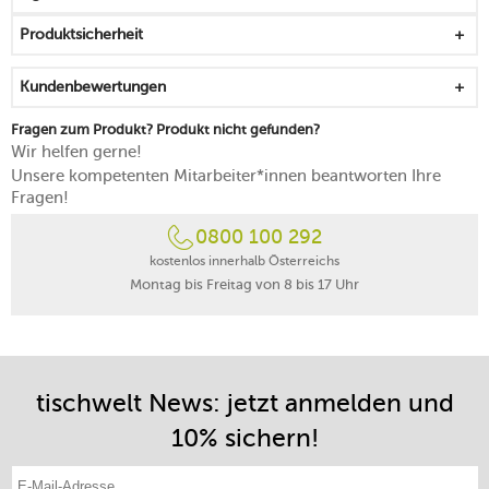
Lagerung
Produktsicherheit
rutschfester Gummifuß sichert die Nutzung ab
lässt sich einfach unter fließendem Wasser abspülen
Kundenbewertungen
spülmaschinengeeignet, außer Schutzhülle
Fragen zum Produkt? Produkt nicht gefunden?
Wir helfen gerne!
Unsere kompetenten Mitarbeiter*innen beantworten Ihre
Fragen!
0800 100 292
kostenlos innerhalb Österreichs
Montag bis Freitag von 8 bis 17 Uhr
tischwelt News: jetzt anmelden und
10% sichern!
E-Mail-Adresse eintragen