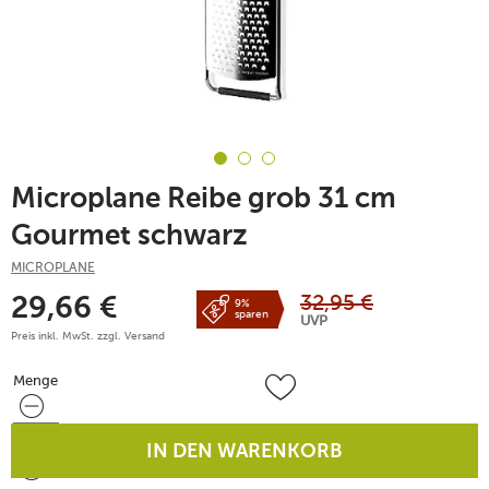
Microplane Reibe grob 31 cm
Gourmet schwarz
MICROPLANE
32,95
€
29,66
€
9%
sparen
UVP
Preis inkl. MwSt. zzgl.
Versand
Menge
Menge
IN DEN WARENKORB