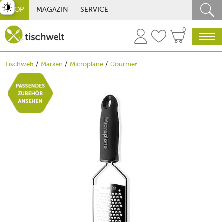
st umschalten
SHOP
MAGAZIN
SERVICE
0
Tischwelt
Marken
Microplane
Gourmet