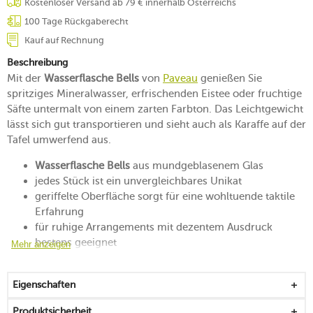
Kostenloser Versand ab 79 € innerhalb Österreichs
100 Tage Rückgaberecht
Kauf auf Rechnung
Beschreibung
Mit der
Wasserflasche Bells
von
Paveau
genießen Sie
spritziges Mineralwasser, erfrischenden Eistee oder fruchtige
Säfte untermalt von einem zarten Farbton. Das Leichtgewicht
lässt sich gut transportieren und sieht auch als Karaffe auf der
Tafel umwerfend aus.
Wasserflasche Bells
aus mundgeblasenem Glas
jedes Stück ist ein unvergleichbares Unikat
geriffelte Oberfläche sorgt für eine wohltuende taktile
Erfahrung
für ruhige Arrangements mit dezentem Ausdruck
bestens geeignet
Mehr anzeigen
Drehverschluss ist leicht zu bedienen und sicher
verschließbar
Eigenschaften
mit klarer Linienführung
Handwäsche empfohlen
Produktsicherheit