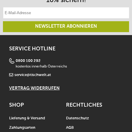
E-Mail-Adresse eintragen
NEWSLETTER ABONNIEREN
SERVICE HOTLINE
0800 100 292
kostenlos innerhalb Österreichs
service@tischwelt.at
VERTRAG WIDERRUFEN
SHOP
RECHTLICHES
Lieferung & Versand
Datenschutz
Zahlungsarten
AGB