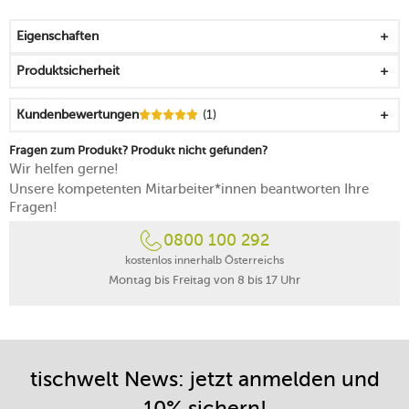
dezenter, wasserbasierter Look
mit warmer, natürlicher und unverwechselbarer
Eigenschaften
Wirkung
starke Klingen und kraftvolle Zähne schneiden die
Produktsicherheit
Salzkristalle und quetschen sie nicht
nur mit trockenem Steinsalz bis zu einer Größe von 4
Kundenbewertungen
(1)
mm nutzen
Handreinigung mit einem Tuch
Fragen zum Produkt? Produkt nicht gefunden?
25 Jahre Herstellergarantie auf das Mahlwerk
Wir helfen gerne!
5 Jahre Herstellergarantie auf den Korpus
Unsere kompetenten Mitarbeiter*innen beantworten Ihre
Made in France
Fragen!
0800 100 292
kostenlos innerhalb Österreichs
Montag bis Freitag von 8 bis 17 Uhr
tischwelt News: jetzt anmelden und
10% sichern!