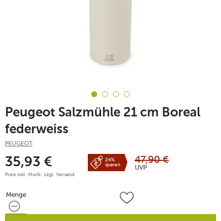
Peugeot Salzmühle 21 cm Boreal
federweiss
PEUGEOT
47,90
€
35,93
€
24%
sparen
UVP
Preis inkl. MwSt. zzgl.
Versand
Menge
Menge