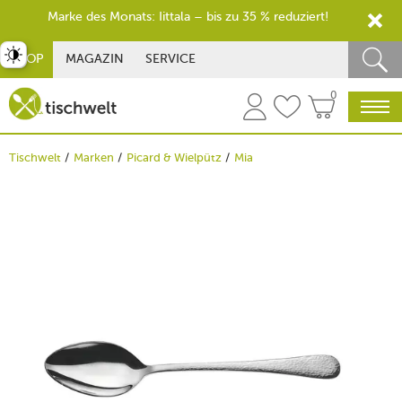
Marke des Monats: Iittala – bis zu 35 % reduziert!
st umschalten
SHOP
MAGAZIN
SERVICE
0
Tischwelt
Marken
Picard & Wielpütz
Mia