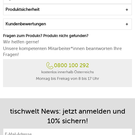
ideal in Kombination mit weiteren Artikeln von
RAK
Produktsicherheit
Kundenbewertungen
Fragen zum Produkt? Produkt nicht gefunden?
Wir helfen gerne!
Unsere kompetenten Mitarbeiter*innen beantworten Ihre
Fragen!
0800 100 292
kostenlos innerhalb Österreichs
Montag bis Freitag von 8 bis 17 Uhr
tischwelt News: jetzt anmelden und
10% sichern!
E-Mail-Adresse eintragen