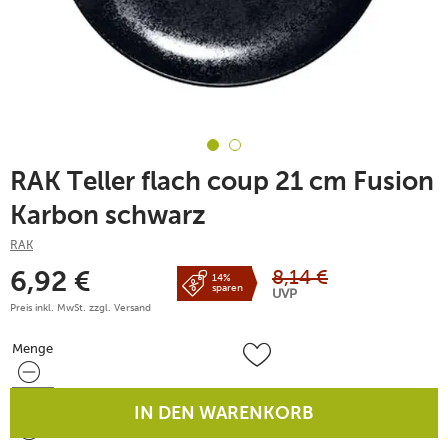
RAK Teller flach coup 21 cm Fusion
Karbon schwarz
RAK
8,14
€
6,92
€
14%
sparen
UVP
Preis inkl. MwSt. zzgl.
Versand
Menge
Menge
IN DEN WARENKORB