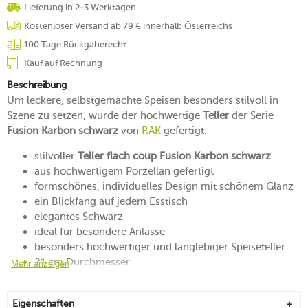
Lieferung in 2-3 Werktagen
Kostenloser Versand ab 79 € innerhalb Österreichs
100 Tage Rückgaberecht
Kauf auf Rechnung
Beschreibung
Um leckere, selbstgemachte Speisen besonders stilvoll in
Szene zu setzen, wurde der hochwertige
Teller
der Serie
Fusion Karbon schwarz
von
RAK
gefertigt.
stilvoller
Teller flach coup Fusion Karbon schwarz
aus hochwertigem Porzellan gefertigt
formschönes, individuelles Design mit schönem Glanz
ein Blickfang auf jedem Esstisch
elegantes Schwarz
ideal für besondere Anlässe
besonders hochwertiger und langlebiger Speiseteller
21 cm Durchmesser
Mehr anzeigen
spülmaschinengeeignet
mikrowellensicher
Eigenschaften
in verschiedenen Ausführungen erhältlich