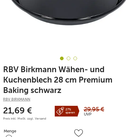
RBV Birkmann Wähen- und
Kuchenblech 28 cm Premium
Baking schwarz
RBV BIRKMANN
29,95
€
21,69
€
27%
sparen
UVP
Preis inkl. MwSt. zzgl.
Versand
Menge
Menge