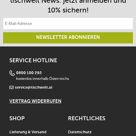
tischwelt News: jetzt anmelden und
10% sichern!
E-Mail-Adresse eintragen
NEWSLETTER ABONNIEREN
SERVICE HOTLINE
0800 100 292
kostenlos innerhalb Österreichs
service@tischwelt.at
VERTRAG WIDERRUFEN
SHOP
RECHTLICHES
Lieferung & Versand
Datenschutz