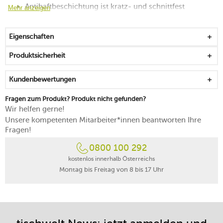
Antihaftbeschichtung ist kratz- und schnittfest
Mehr anzeigen
Gebäck lässt sich einfach aus der Form lösen
hitzebeständig bis 230 °C
Eigenschaften
Handreinigung
10 Jahre Herstellergarantie
Produktsicherheit
Kundenbewertungen
Fragen zum Produkt? Produkt nicht gefunden?
Wir helfen gerne!
Unsere kompetenten Mitarbeiter*innen beantworten Ihre
Fragen!
0800 100 292
kostenlos innerhalb Österreichs
Montag bis Freitag von 8 bis 17 Uhr