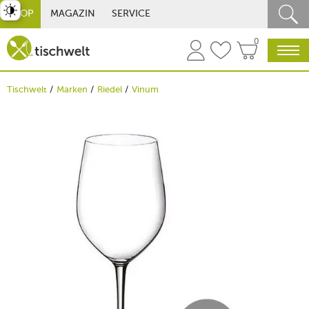
st umschalten
SHOP
MAGAZIN
SERVICE
0
Tischwelt
Marken
Riedel
Vinum