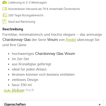
Lieferung in 2-3 Werktagen
Kostenloser Versand ab 79 € innerhalb Österreichs
100 Tage Rückgaberecht
Kauf auf Rechnung
Beschreibung
Formklar, minimalistisch und höchst elegant – das anmutige
Chardonnay Glas
der Serie
Vinum
von
Riedel
überzeugt Sie
und Ihre Gäste.
hochwertiges
Chardonnay Glas Vinum
im 2er-Set
aus Kristallglas gefertigt
ideal für jeden Anlass
Aromen können sich bestens entfalten
zeitloses Design
fasst 350 ml
19,8 cm hoch
Mehr anzeigen
spülmaschinengeeignet
ideal in der Kombination mit weiteren Artikeln des
Eigenschaften
Herstellers