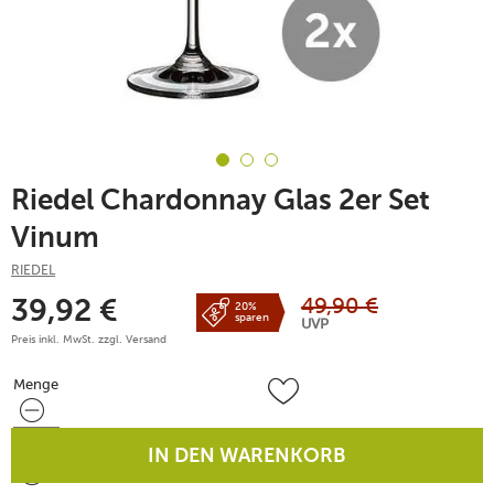
Riedel Chardonnay Glas 2er Set
Vinum
RIEDEL
49,90
€
39,92
€
20%
sparen
UVP
Preis inkl. MwSt. zzgl.
Versand
Menge
Menge
IN DEN WARENKORB