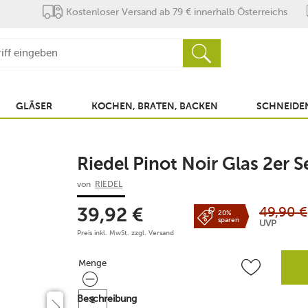
Kostenloser Versand ab 79 € innerhalb Österreichs
GLÄSER
KOCHEN, BRATEN, BACKEN
SCHNEIDEN
Riedel Pinot Noir Glas 2er S
von
RIEDEL
49,90
€
39,92
€
20%
sparen
UVP
Preis inkl. MwSt. zzgl.
Versand
Menge
Menge
Beschreibung