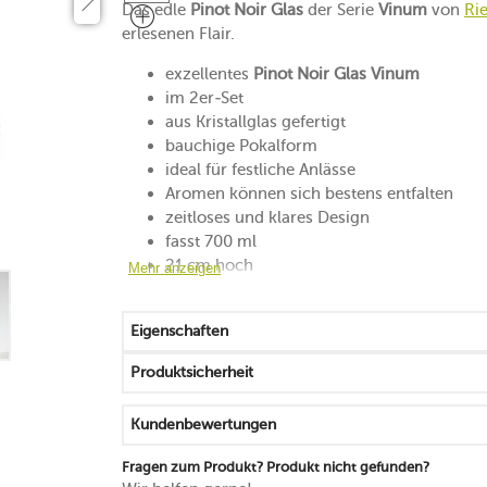
Das edle
Pinot Noir Glas
der Serie
Vinum
von
Ri
erlesenen Flair.
exzellentes
Pinot Noir Glas Vinum
im 2er-Set
aus Kristallglas gefertigt
bauchige Pokalform
ideal für festliche Anlässe
Aromen können sich bestens entfalten
zeitloses und klares Design
fasst 700 ml
21 cm hoch
Mehr anzeigen
spülmaschinengeeignet
ideal in der Kombination mit weiteren Artik
Eigenschaften
Produktsicherheit
Kundenbewertungen
Fragen zum Produkt? Produkt nicht gefunden?