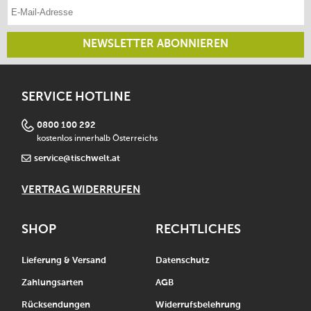
E-Mail-Adresse eintragen
NEWSLETTER ABONNIEREN
SERVICE HOTLINE
0800 100 292
kostenlos innerhalb Österreichs
service@tischwelt.at
VERTRAG WIDERRUFEN
SHOP
RECHTLICHES
Lieferung & Versand
Datenschutz
Zahlungsarten
AGB
Rücksendungen
Widerrufsbelehrung