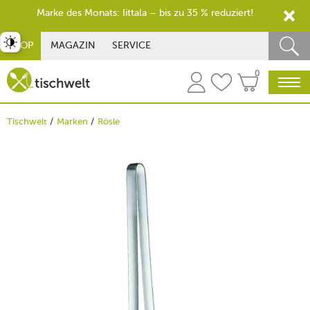
Marke des Monats: Iittala – bis zu 35 % reduziert!
st umschalten
SHOP
MAGAZIN
SERVICE
0
Tischwelt
Marken
Rösle