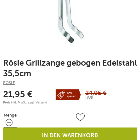
Rösle Grillzange gebogen Edelstahl
35,5cm
RÖSLE
24,95
€
21,95
€
12%
sparen
UVP
Preis inkl. MwSt. zzgl.
Versand
Menge
Menge
IN DEN WARENKORB