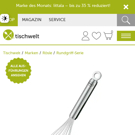
Marke des Monats: Iittala – bis zu 35 % reduziert!
st umschalten
SHOP
MAGAZIN
SERVICE
0
Tischwelt
Marken
Rösle
Rundgriff-Serie