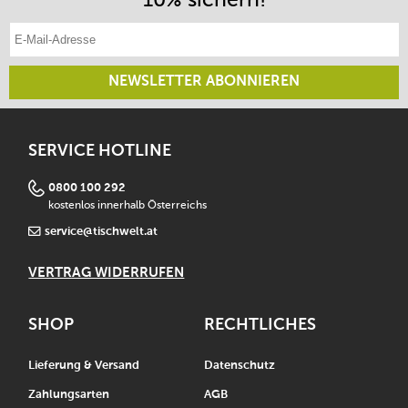
E-Mail-Adresse eintragen
NEWSLETTER ABONNIEREN
SERVICE HOTLINE
0800 100 292
kostenlos innerhalb Österreichs
service@tischwelt.at
VERTRAG WIDERRUFEN
SHOP
RECHTLICHES
Lieferung & Versand
Datenschutz
Zahlungsarten
AGB