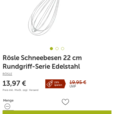
Rösle Schneebesen 22 cm
Rundgriff-Serie Edelstahl
RÖSLE
19,95
€
13,97
€
29%
sparen
UVP
Preis inkl. MwSt. zzgl.
Versand
Menge
Menge