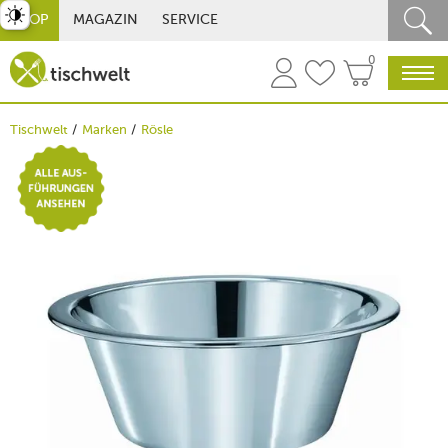
st umschalten
SHOP
MAGAZIN
SERVICE
0
Tischwelt
Marken
Rösle