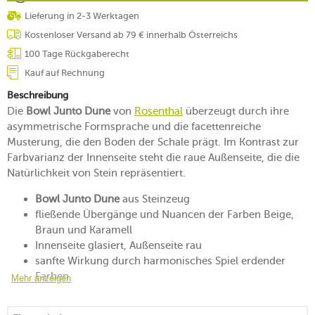
Lieferung in 2-3 Werktagen
Kostenloser Versand ab 79 € innerhalb Österreichs
100 Tage Rückgaberecht
Kauf auf Rechnung
Beschreibung
Die
Bowl Junto Dune
von
Rosenthal
überzeugt durch ihre
asymmetrische Formsprache und die facettenreiche
Musterung, die den Boden der Schale prägt. Im Kontrast zur
Farbvarianz der Innenseite steht die raue Außenseite, die die
Natürlichkeit von Stein repräsentiert.
Bowl Junto Dune
aus Steinzeug
fließende Übergänge und Nuancen der Farben Beige,
Braun und Karamell
Innenseite glasiert, Außenseite rau
sanfte Wirkung durch harmonisches Spiel erdender
Farben
Mehr anzeigen
Effektglasur macht jedes Stück zum Unikat
steht stabil auf ihrem Standbein