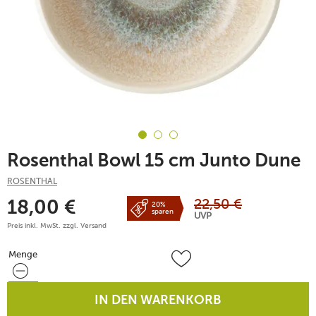
Rosenthal Bowl 15 cm Junto Dune
ROSENTHAL
22,50
€
18,00
€
20%
sparen
UVP
Preis inkl. MwSt. zzgl.
Versand
Menge
Menge
IN DEN WARENKORB