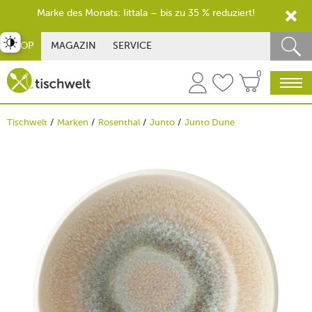
Marke des Monats: Iittala – bis zu 35 % reduziert!
st umschalten
SHOP
MAGAZIN
SERVICE
0
Tischwelt
Marken
Rosenthal
Junto
Junto Dune