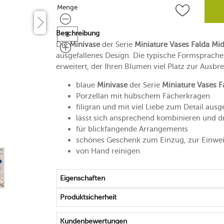
Menge
Menge
Beschreibung
Die
Minivase
der Serie
Miniature Vases Falda Mi
ausgefallenes Design. Die typische Formsprache
erweitert, der Ihren Blumen viel Platz zur Ausbre
blaue
Minivase
der Serie
Miniature Vases F
Porzellan mit hübschem Fächerkragen
filigran und mit viel Liebe zum Detail ausge
lässt sich ansprechend kombinieren und d
für blickfangende Arrangements
schönes Geschenk zum Einzug, zur Einwe
von Hand reinigen
Eigenschaften
Produktsicherheit
Kundenbewertungen