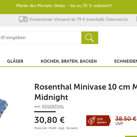
Marke des Monats: Iittala – bis zu 35 % reduziert!
Kostenloser Versand ab 79 € innerhalb Österreichs
GLÄSER
KOCHEN, BRATEN, BACKEN
SCHNEIDEN
Rosenthal Minivase 10 cm M
Midnight
von
ROSENTHAL
38,50
€
30,80
€
20%
sparen
UVP
Preis inkl. MwSt. zzgl.
Versand