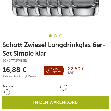
Schott Zwiesel Longdrinkglas 6er-
Set Simple klar
SCHOTT ZWIESEL
22,50
€
16,88
€
24%
sparen
UVP
Preis inkl. MwSt. zzgl.
Versand
Menge
Menge
IN DEN WARENKORB