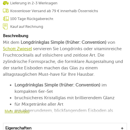
Lieferung in 2-3 Werktagen
Kostenloser Versand ab 79 € innerhalb Österreichs
100 Tage Rückgaberecht
Kauf auf Rechnung
Beschreibung
Mit dem
Longdrinkglas Simple (früher: Convention)
von
Schott Zwiesel
servieren Sie Longdrinks oder vitaminreiche
Fruchtcocktails auf stilsichere und zeitlose Art. Die
zylindrische Formsprache, die formklare Ausgestaltung und
der starke Eisboden machen das Glas zu einem
alltagstauglichen Must-have für Ihre Hausbar.
Longdrinkglas Simple (früher: Convention)
im
kompakten 6er-Set
bruchsicheres Kristallglas mit brillierendem Glanz
für Mixgetränke aller Art
mit abgerundetem, blickfangendem Eisboden als
Mehr anzeigen
Akzent
aus maschineller Fertigung mit hoher Präzision
Eigenschaften
für genussvolle Abende mit Freunden und der Familie