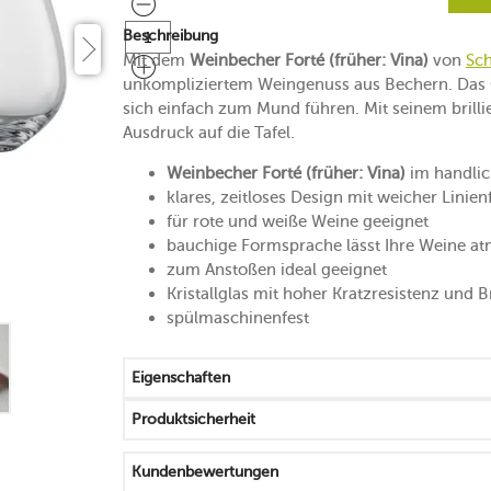
Beschreibung
Mit dem
Weinbecher Forté (früher: Vina)
von
Sch
unkompliziertem Weingenuss aus Bechern. Das Gla
sich einfach zum Mund führen. Mit seinem bril
Ausdruck auf die Tafel.
Weinbecher Forté (früher: Vina)
im handlic
klares, zeitloses Design mit weicher Linie
für rote und weiße Weine geeignet
bauchige Formsprache lässt Ihre Weine a
zum Anstoßen ideal geeignet
Kristallglas mit hoher Kratzresistenz und 
spülmaschinenfest
Eigenschaften
Produktsicherheit
Kundenbewertungen