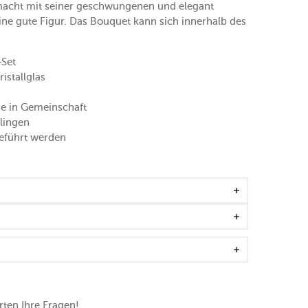
acht mit seiner geschwungenen und elegant
ine gute Figur. Das Bouquet kann sich innerhalb des
.
-Set
stallglas
e in Gemeinschaft
klingen
eführt werden
ten Ihre Fragen!