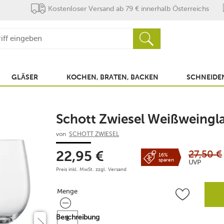
Kostenloser Versand ab 79 € innerhalb Österreichs
GLÄSER
KOCHEN, BRATEN, BACKEN
SCHNEIDEN
Schott Zwiesel Weißweinglas
von
SCHOTT ZWIESEL
27,50
€
22,95
€
16%
sparen
UVP
Preis inkl. MwSt. zzgl.
Versand
Menge
Menge
Beschreibung