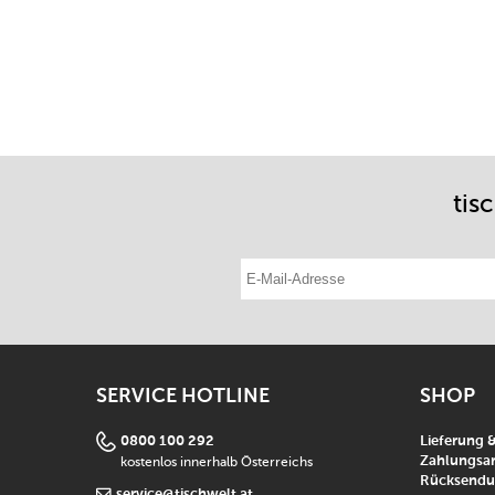
tis
E-Mail-Adresse eintragen
SERVICE HOTLINE
SHOP
0800 100 292
Lieferung 
kostenlos innerhalb Österreichs
Zahlungsar
Rücksend
service@tischwelt.at