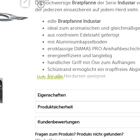
Die hochwertige
Bratpfanne
der Serie
Industar
v
der jederzeit einsatzbereit auf jedem Herd steht.
edle
Bratpfanne Industar
ideal zum aromatischen und gleichmäßigen
aus rostfreiem Edelstahl gefertigt
mit Aluminiumkapselboden
erstklassige DIAMAS PRO Antihaftbeschic
energieeffizient und langlebig
handlicher Griff mit Öse zum Aufhängen
Schüttrand ermöglicht ein tropffreies Abg
für alle Herdarten geeignet
Mehr anzeigen
die Boost-Funktion von Induktionsherden
zum Schonen des Materials reichen 2/3 de
Eigenschaften
backofenfest
spülmaschinengeeignet
Produktsicherheit
in verschiedenen Ausführungen erhältlich
Kundenbewertungen
Fragen zum Produkt? Produkt nicht gefunden?