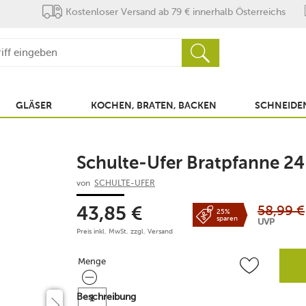
Kostenloser Versand ab 79 € innerhalb Österreichs
GLÄSER
KOCHEN, BRATEN, BACKEN
SCHNEIDEN
Schulte-Ufer Bratpfanne 24
von
SCHULTE-UFER
58,99
€
43,85
€
25%
sparen
UVP
Preis inkl. MwSt. zzgl.
Versand
Menge
Menge
Beschreibung