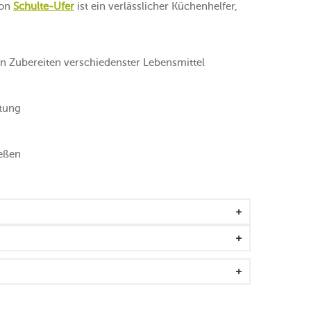
on
Schulte-Ufer
ist ein verlässlicher Küchenhelfer,
 Zubereiten verschiedenster Lebensmittel
htung
ießen
 zum Schutz der Beschichtung nicht verwenden
r maximalen Herdleistung beim Erhitzen aus