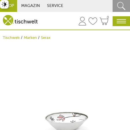
st umschalten
SHOP
MAGAZIN
SERVICE
0
Tischwelt
Marken
Serax