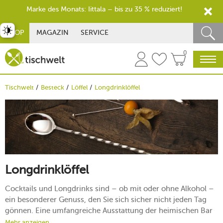
Marke des Monats: Iittala – bis zu 35 % reduziert!
st umschalten
SHOP
MAGAZIN
SERVICE
0
Tischwelt
Besteck
Löffel
Longdrinklöffel
Longdrinklöffel
Cocktails und Longdrinks sind – ob mit oder ohne Alkohol –
ein besonderer Genuss, den Sie sich sicher nicht jeden Tag
gönnen. Eine umfangreiche Ausstattung der heimischen Bar
ist deshalb umso wichtiger: Schließlich wollen Sie für sich
Mehr anzeigen