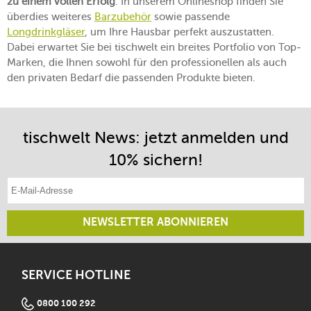
zu einem vollen Erfolg
. In unserem Onlineshop finden Sie
überdies weiteres
Barzubehör
sowie passende
Longdrinkgläser
, um Ihre Hausbar perfekt auszustatten.
Dabei erwartet Sie bei tischwelt ein breites Portfolio von Top-
Marken, die Ihnen sowohl für den professionellen als auch
den privaten Bedarf die passenden Produkte bieten.
tischwelt News: jetzt anmelden und
10% sichern!
E-Mail-Adresse eintragen
NEWSLETTER ABONNIEREN
SERVICE HOTLINE
0800 100 292