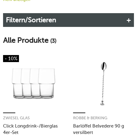
und Ihre Gäste stets das beste Geschmackserlebnis erreichen.
Bei tischwelt finden Sie eine Auswahl an Longdrinklöffeln
Filtern/Sortieren
aller Art, mit deren Hilfe Sie perfekte Drinks zubereiten und
servieren.
Mehr erfahren!
Alle Produkte
(3)
- 10%
ZWIESEL GLAS
ROBBE & BERKING
Click Longdrink-/Bierglas
Barlöffel Belvedere 90 g
4er-Set
versilbert