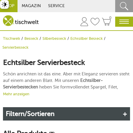
st umschalten
SHOP
MAGAZIN
SERVICE
0
Tischwelt
Besteck
Silberbesteck
Echtsilber Besteck
Servierbesteck
Echtsilber Servierbesteck
Schön anrichten ist das eine. Aber mit Eleganz servieren steht
auf einem anderen Blatt. Mit unseren
Echtsilber-
Servierbestecken
heben Sie formvollendet Spargel, Filet,
Salate und weitere sensible Speisen gekonnt auf die Teller.
Mehr anzeigen
Auch Hummerscheren- und beine lösen Sie gekonnt mit
unserem silbernen Hummerstift aus.
Filtern/Sortieren