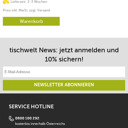
Lieferzeit: 2-3 Wochen
Preis inkl. MwSt. zzgl. Versand
Warenkorb
tischwelt News: jetzt anmelden und
10% sichern!
E-Mail-Adresse eintragen
NEWSLETTER ABONNIEREN
SERVICE HOTLINE
0800 100 292
kostenlos innerhalb Österreichs