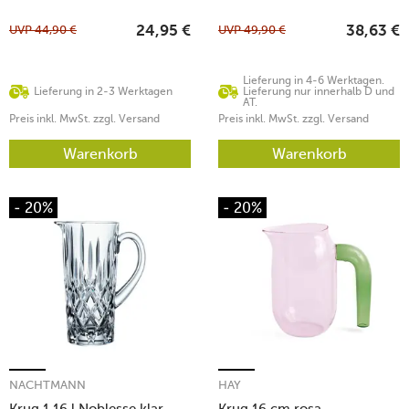
UVP
44,90
€
UVP
49,90
€
24,95
€
38,63
€
Lieferung in 4-6 Werktagen.
Lieferung in 2-3 Werktagen
Lieferung nur innerhalb D und
AT.
Preis inkl. MwSt. zzgl. Versand
Preis inkl. MwSt. zzgl. Versand
Warenkorb
Warenkorb
- 20%
- 20%
NACHTMANN
HAY
Krug 1,16 l Noblesse klar
Krug 16 cm rosa