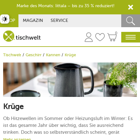
Marke des Monats: Iittala – bis zu 35 % reduziert!
st umschalten
SHOP
MAGAZIN
SERVICE
0
Tischwelt
Geschirr
Kannen
Krüge
Krüge
Ob Hitzewellen im Sommer oder Heizungsluft im Winter: Es
ist das gesamte Jahr über wichtig, dass Sie ausreichend
trinken. Doch was so selbstverständlich scheint, gerät
inmitten des alltäglichen Wirrwarrs aus Aufgaben und
Mehr anzeigen