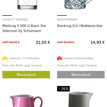
SCHOTT ZWIESEL
NACHTMANN
Mixkrug V 500 G Basic Bar
Bierkrug 0,6 l Noblesse klar
Selection by Schumann
UVP
34,95
€
UVP
19,90
€
21,05
€
14,93
€
Lieferzeit: 3-4 Wochen
zurzeit nicht bestellbar
Preis inkl. MwSt. zzgl. Versand
Preis inkl. MwSt. zzgl. Versand
Warenkorb
Warenkorb
- 26%