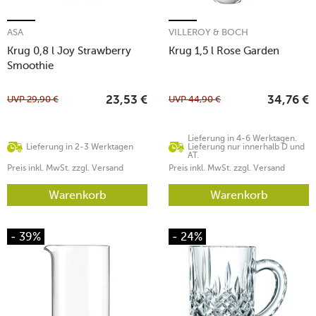
ASA
VILLEROY & BOCH
Krug 0,8 l Joy Strawberry
Krug 1,5 l Rose Garden
Smoothie
UVP
29,90
€
UVP
44,90
€
23,53
€
34,76
€
Lieferung in 4-6 Werktagen.
Lieferung in 2-3 Werktagen
Lieferung nur innerhalb D und
AT.
Preis inkl. MwSt. zzgl. Versand
Preis inkl. MwSt. zzgl. Versand
Warenkorb
Warenkorb
- 39%
- 24%