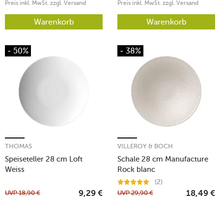
Preis inkl. MwSt. zzgl. Versand
Preis inkl. MwSt. zzgl. Versand
Warenkorb
Warenkorb
- 50%
- 38%
THOMAS
VILLEROY & BOCH
Speiseteller 28 cm Loft
Schale 28 cm Manufacture
Weiss
Rock blanc
(2)
UVP
18,90
€
UVP
29,90
€
9,29
€
18,49
€