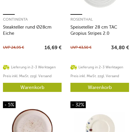
CONTINENTA
ROSENTHAL
Steakteller rund Ø28cm
Speiseteller 28 cm TAC
Eiche
Gropius Stripes 2.0
UVP
24,95
€
UVP
43,50
€
16,69
€
34,80
€
Lieferung in 2-3 Werktagen
Lieferung in 2-3 Werktagen
Preis inkl. MwSt. zzgl. Versand
Preis inkl. MwSt. zzgl. Versand
Warenkorb
Warenkorb
- 5%
- 32%