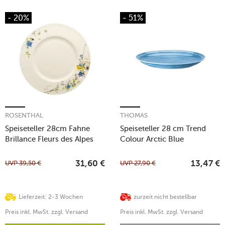
- 20%
- 51%
ROSENTHAL
THOMAS
Speiseteller 28cm Fahne
Speiseteller 28 cm Trend
Brillance Fleurs des Alpes
Colour Arctic Blue
UVP
39,50
€
UVP
27,90
€
31,60
€
13,47
€
Lieferzeit: 2-3 Wochen
zurzeit nicht bestellbar
Preis inkl. MwSt. zzgl. Versand
Preis inkl. MwSt. zzgl. Versand