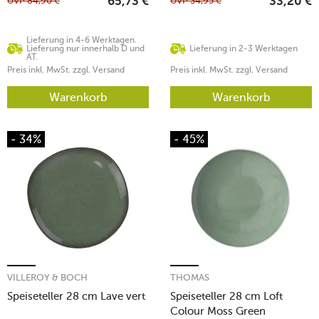
UVP
84,90
€
UVP
34,95
€
65,73
€
33,20
€
Lieferung in 4-6 Werktagen.
Lieferung nur innerhalb D und
Lieferung in 2-3 Werktagen
AT.
Preis inkl. MwSt. zzgl. Versand
Preis inkl. MwSt. zzgl. Versand
Warenkorb
Warenkorb
- 34%
- 45%
VILLEROY & BOCH
THOMAS
Speiseteller 28 cm Lave vert
Speiseteller 28 cm Loft
Colour Moss Green