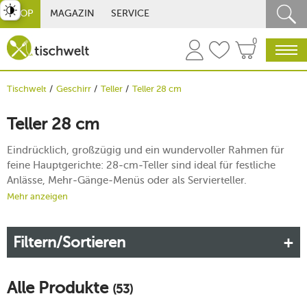
st umschalten
SHOP
MAGAZIN
SERVICE
0
Tischwelt
Geschirr
Teller
Teller 28 cm
Teller 28 cm
Eindrücklich, großzügig und ein wundervoller Rahmen für
feine Hauptgerichte: 28-cm-Teller sind ideal für festliche
Anlässe, Mehr-Gänge-Menüs oder als Servierteller.
Formschön, hochwertig und äußerst präsentabel.
Mehr anzeigen
Beachten Sie
: Die angegebene Größe ist eine Orientierung –
kleine Abweichungen durch Rundung sind möglich.
Filtern/Sortieren
Alle Produkte
(53)