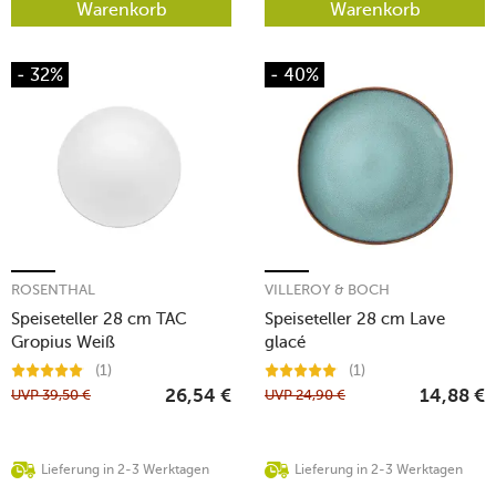
Warenkorb
Warenkorb
- 32%
- 40%
ROSENTHAL
VILLEROY & BOCH
Speiseteller 28 cm TAC
Speiseteller 28 cm Lave
Gropius Weiß
glacé
(1)
(1)
UVP
39,50
€
UVP
24,90
€
26,54
€
14,88
€
Lieferung in 2-3 Werktagen
Lieferung in 2-3 Werktagen