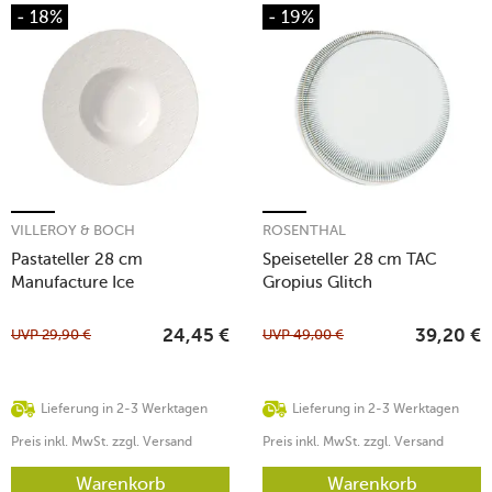
- 18%
- 19%
VILLEROY & BOCH
ROSENTHAL
Pastateller 28 cm
Speiseteller 28 cm TAC
Manufacture Ice
Gropius Glitch
UVP
29,90
€
UVP
49,00
€
24,45
€
39,20
€
Lieferung in 2-3 Werktagen
Lieferung in 2-3 Werktagen
Preis inkl. MwSt. zzgl. Versand
Preis inkl. MwSt. zzgl. Versand
Warenkorb
Warenkorb