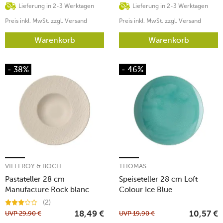
Lieferung in 2-3 Werktagen
Lieferung in 2-3 Werktagen
Preis inkl. MwSt. zzgl. Versand
Preis inkl. MwSt. zzgl. Versand
Warenkorb
Warenkorb
- 38%
- 46%
VILLEROY & BOCH
THOMAS
Pastateller 28 cm
Speiseteller 28 cm Loft
Manufacture Rock blanc
Colour Ice Blue
(2)
UVP
29,90
€
UVP
19,90
€
18,49
€
10,57
€