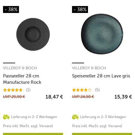
- 38%
- 38%
VILLEROY & BOCH
VILLEROY & BOCH
Pastateller 28 cm
Speiseteller 28 cm Lave gris
Manufacture Rock
(1)
(5)
UVP
29,90
€
UVP
24,90
€
18,47
€
15,39
€
Lieferung in 2-3 Werktagen
Lieferung in 2-3 Werktagen
Preis inkl. MwSt. zzgl. Versand
Preis inkl. MwSt. zzgl. Versand