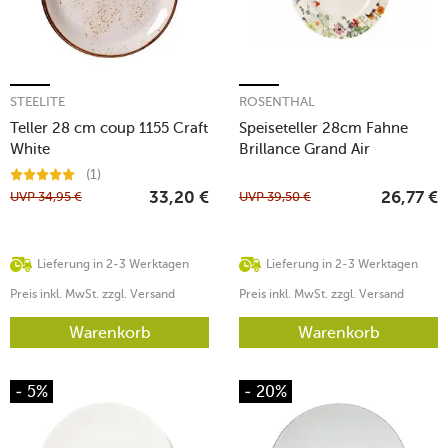
STEELITE
ROSENTHAL
Teller 28 cm coup 1155 Craft
Speiseteller 28cm Fahne
White
Brillance Grand Air
(1)
UVP
34,95
€
UVP
39,50
€
33,20
€
26,77
€
Lieferung in 2-3 Werktagen
Lieferung in 2-3 Werktagen
Preis inkl. MwSt. zzgl. Versand
Preis inkl. MwSt. zzgl. Versand
Warenkorb
Warenkorb
- 5%
- 20%