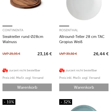
CONTINENTA
ROSENTHAL
Steakteller rund Ø28cm
Allround-Teller 28 cm TAC
Walnuss
Gropius Weiß
UVP
29,95
€
UVP
39,50
€
23,16
€
26,44
€
zurzeit nicht bestellbar
zurzeit nicht bestellbar
Preis inkl. MwSt. zzgl. Versand
Preis inkl. MwSt. zzgl. Versand
Warenkorb
Warenkorb
- 10%
- 32%