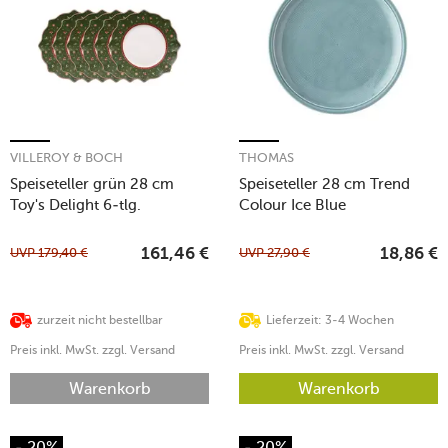
VILLEROY & BOCH
THOMAS
Speiseteller grün 28 cm
Speiseteller 28 cm Trend
Toy's Delight 6-tlg.
Colour Ice Blue
UVP
179,40
€
UVP
27,90
€
161,46
€
18,86
€
zurzeit nicht bestellbar
Lieferzeit: 3-4 Wochen
Preis inkl. MwSt. zzgl. Versand
Preis inkl. MwSt. zzgl. Versand
Warenkorb
Warenkorb
- 20%
- 20%