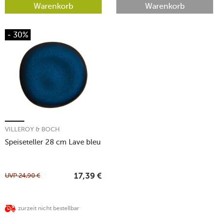
Warenkorb
Warenkorb
- 30%
VILLEROY & BOCH
Speiseteller 28 cm Lave bleu
UVP
24,90
€
17,39
€
zurzeit nicht bestellbar