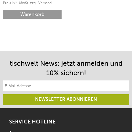
Preis inkl. MwSt. zzgl. Versand
Warenkorb
tischwelt News: jetzt anmelden und
10% sichern!
E-Mail-Adresse eintragen
NEWSLETTER ABONNIEREN
SERVICE HOTLINE