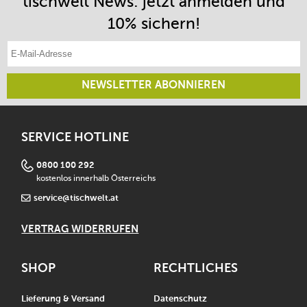
tischwelt News: jetzt anmelden und
10% sichern!
E-Mail-Adresse eintragen
NEWSLETTER ABONNIEREN
SERVICE HOTLINE
0800 100 292
kostenlos innerhalb Österreichs
service@tischwelt.at
VERTRAG WIDERRUFEN
SHOP
RECHTLICHES
Lieferung & Versand
Datenschutz