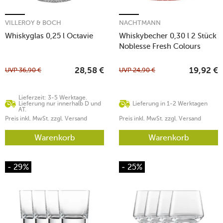
VILLEROY & BOCH
NACHTMANN
Whiskyglas 0,25 l Octavie
Whiskybecher 0,30 l 2 Stück
Noblesse Fresh Colours
Rosé
UVP
36,90
€
UVP
24,90
€
28,58
€
19,92
€
Lieferzeit: 3-5 Werktage.
Lieferung nur innerhalb D und
Lieferung in 1-2 Werktagen
AT.
Preis inkl. MwSt. zzgl. Versand
Preis inkl. MwSt. zzgl. Versand
Warenkorb
Warenkorb
- 29%
- 25%