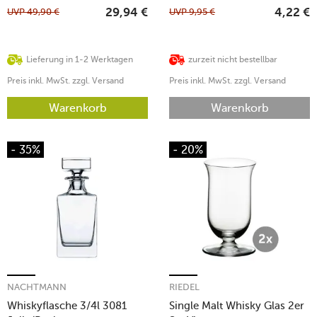
UVP
49,90
€
UVP
9,95
€
29,94
€
4,22
€
Lieferung in 1-2 Werktagen
zurzeit nicht bestellbar
Preis inkl. MwSt. zzgl. Versand
Preis inkl. MwSt. zzgl. Versand
Warenkorb
Warenkorb
- 35%
- 20%
NACHTMANN
RIEDEL
Whiskyflasche 3/4l 3081
Single Malt Whisky Glas 2er