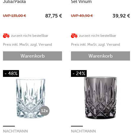
Julia/Paola
Set Vinum
UVP
135,00
€
UVP
49,90
€
87,75
€
39,92
€
zurzeit nicht bestellbar
zurzeit nicht bestellbar
Preis inkl. MwSt. zzgl. Versand
Preis inkl. MwSt. zzgl. Versand
Warenkorb
Warenkorb
- 48%
- 24%
NACHTMANN
NACHTMANN