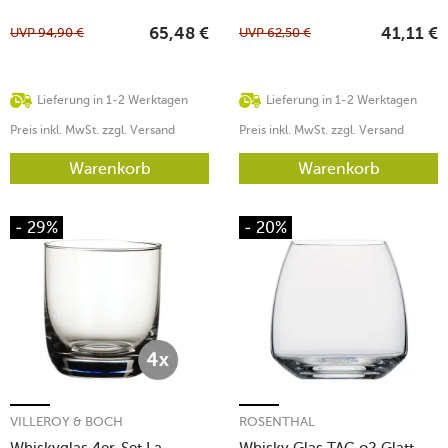
UVP
94,90
€
UVP
62,50
€
65,48
€
41,11
€
Lieferung in 1-2 Werktagen
Lieferung in 1-2 Werktagen
Preis inkl. MwSt. zzgl. Versand
Preis inkl. MwSt. zzgl. Versand
Warenkorb
Warenkorb
- 29%
- 20%
VILLEROY & BOCH
ROSENTHAL
Whiskyglas 4er-Set La
Whisky Glas TAC o2 Glatt