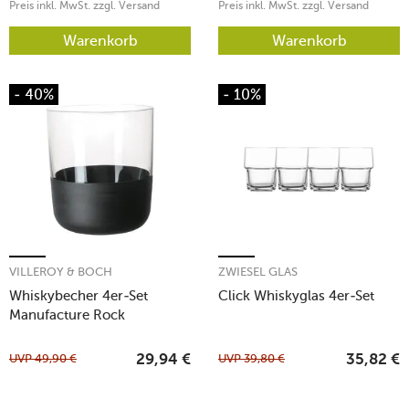
Preis inkl. MwSt. zzgl. Versand
Preis inkl. MwSt. zzgl. Versand
Warenkorb
Warenkorb
- 40%
- 10%
VILLEROY & BOCH
ZWIESEL GLAS
Whiskybecher 4er-Set
Click Whiskyglas 4er-Set
Manufacture Rock
UVP
49,90
€
UVP
39,80
€
29,94
€
35,82
€