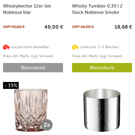
Whiskybecher 12er-Set
Whisky Tumbler 0,30 l 2
Noblesse klar
Stück Noblesse Smoke
UVP
95,40
€
UVP
24,90
€
49,00
€
18,68
€
zurzeit nicht bestellbar
Lieferzeit: 2-3 Wochen
Preis inkl. MwSt. zzgl. Versand
Preis inkl. MwSt. zzgl. Versand
Warenkorb
Warenkorb
- 19%