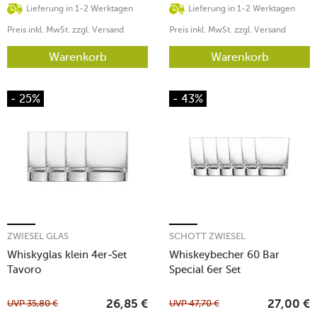
Lieferung in 1-2 Werktagen
Lieferung in 1-2 Werktagen
Preis inkl. MwSt. zzgl. Versand
Preis inkl. MwSt. zzgl. Versand
Warenkorb
Warenkorb
- 25%
- 43%
ZWIESEL GLAS
SCHOTT ZWIESEL
Whiskyglas klein 4er-Set
Whiskeybecher 60 Bar
Tavoro
Special 6er Set
UVP
35,80
€
UVP
47,70
€
26,85
€
27,00
€