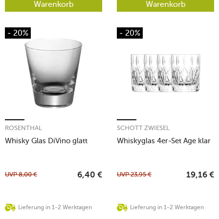
Warenkorb
Warenkorb
- 20%
- 20%
ROSENTHAL
SCHOTT ZWIESEL
Whisky Glas DiVino glatt
Whiskyglas 4er-Set Age klar
UVP
8,00
€
UVP
23,95
€
6,40
€
19,16
€
Lieferung in 1-2 Werktagen
Lieferung in 1-2 Werktagen