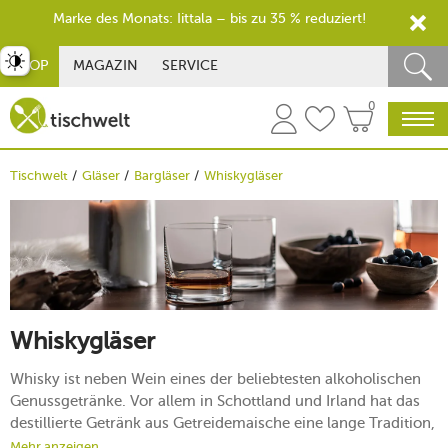
Marke des Monats: Iittala – bis zu 35 % reduziert!
st umschalten
SHOP
MAGAZIN
SERVICE
0
Tischwelt
Gläser
Bargläser
Whiskygläser
Whiskygläser
Whisky ist neben Wein eines der beliebtesten alkoholischen
Genussgetränke. Vor allem in Schottland und Irland hat das
destillierte Getränk aus Getreidemaische eine lange Tradition,
doch auch hierzulande ist der goldene Tropfen nicht weniger
Mehr anzeigen