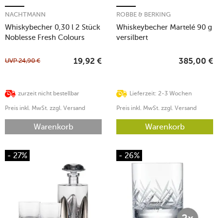
NACHTMANN
ROBBE & BERKING
Whiskybecher 0,30 l 2 Stück
Whiskeybecher Martelé 90 g
Noblesse Fresh Colours
versilbert
Taupe
UVP
24,90
€
19,92
€
385,00
€
zurzeit nicht bestellbar
Lieferzeit: 2-3 Wochen
Preis inkl. MwSt. zzgl. Versand
Preis inkl. MwSt. zzgl. Versand
Warenkorb
Warenkorb
- 27%
- 26%