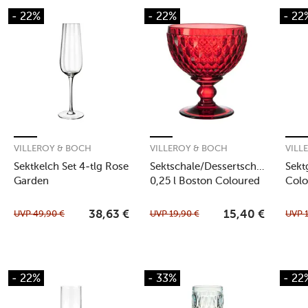
- 22%
- 22%
- 22
VILLEROY & BOCH
VILLEROY & BOCH
VILL
Sektkelch Set 4-tlg Rose
Sektschale/Dessertschale
Sekt
Garden
0,25 l Boston Coloured
Col
Red
UVP
49,90
€
UVP
19,90
€
UVP
38,63
€
15,40
€
- 22%
- 33%
- 22