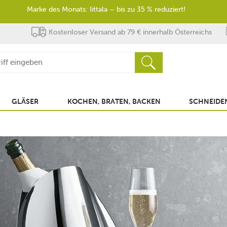
Marke des Monats: Iittala – bis zu 35 % reduziert!
Kostenloser Versand ab 79 € innerhalb Österreichs
GLÄSER
KOCHEN, BRATEN, BACKEN
SCHNEIDEN