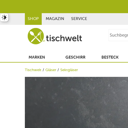
st umschalten
SHOP
MAGAZIN
SERVICE
MARKEN
GESCHIRR
BESTECK
Tischwelt
Gläser
Sektgläser