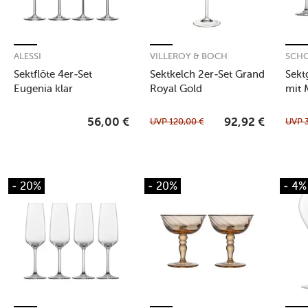
ALESSI
VILLEROY & BOCH
SCHO
Sektflöte 4er-Set
Sektkelch 2er-Set Grand
Sekt
Eugenia klar
Royal Gold
mit 
UVP
120,00
€
UVP
56,00
€
92,92
€
- 20%
- 20%
- 4%