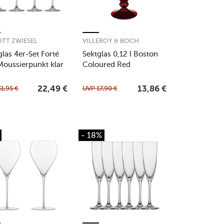
TT ZWIESEL
VILLEROY & BOCH
glas 4er-Set Forté
Sektglas 0,12 l Boston
Moussierpunkt klar
Coloured Red
31,95
€
UVP
17,90
€
22,49
€
13,86
€
- 18%