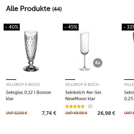
Alle Produkte
(44)
- 40%
- 45%
- 33
VILLEROY & BOCH
VILLEROY & BOCH
VILL
Sektglas 0,12 l Boston
Sektkelch 4er-Set
Sekt
klar
NewMoon klar
0,25
(1)
UVP
12,90
€
UVP
49,90
€
UVP
7,74
€
26,98
€