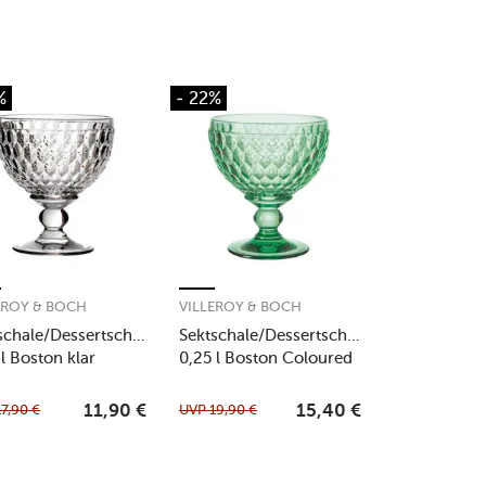
%
- 22%
EROY & BOCH
VILLEROY & BOCH
schale/Dessertschale
Sektschale/Dessertschale
 l Boston klar
0,25 l Boston Coloured
Green
17,90
€
UVP
19,90
€
11,90
€
15,40
€