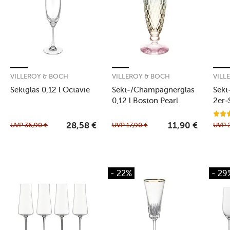
VILLEROY & BOCH
VILLEROY & BOCH
VILL
Sektglas 0,12 l Octavie
Sekt-/Champagnerglas
Sekt
0,12 l Boston Pearl
2er-
UVP
36,90
€
UVP
17,90
€
UVP
28,58
€
11,90
€
- 22%
- 29