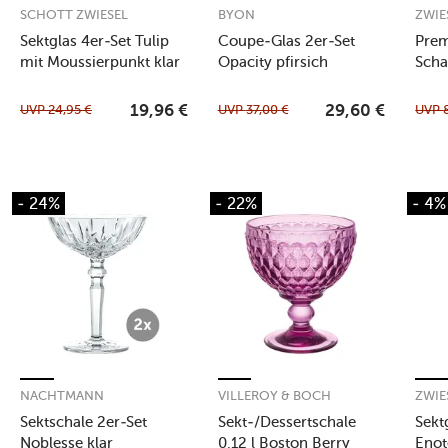
SCHOTT ZWIESEL
BYON
ZWIE
Sektglas 4er-Set Tulip
Coupe-Glas 2er-Set
Pre
mit Moussierpunkt klar
Opacity pfirsich
Scha
Set 
UVP
24,95
€
UVP
37,00
€
UVP
19,96
€
29,60
€
- 24%
- 22%
- 4%
NACHTMANN
VILLEROY & BOCH
ZWIE
Sektschale 2er-Set
Sekt-/Dessertschale
Sekt
Noblesse klar
0,12 l Boston Berry
Enot