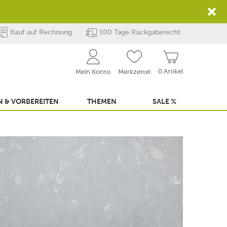
Kauf auf Rechnung
100 Tage Rückgaberecht
0 Artikel
Mein Konto
Merkzettel
 & VORBEREITEN
THEMEN
SALE %