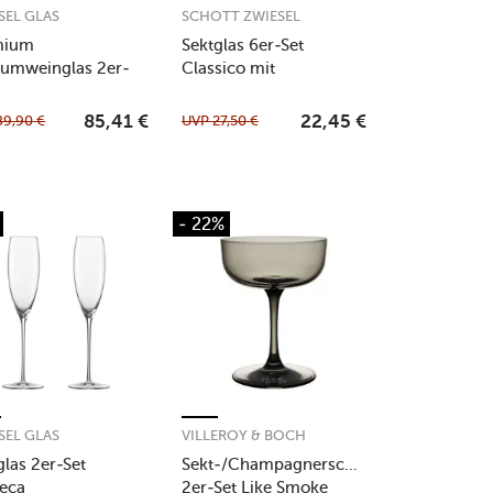
SEL GLAS
SCHOTT ZWIESEL
mium
Sektglas 6er-Set
umweinglas 2er-
Classico mit
Enoteca
Moussierpunkt klar
89,90
€
UVP
27,50
€
85,41
€
22,45
€
- 22%
SEL GLAS
VILLEROY & BOCH
glas 2er-Set
Sekt-/Champagnerschale
eca
2er-Set Like Smoke