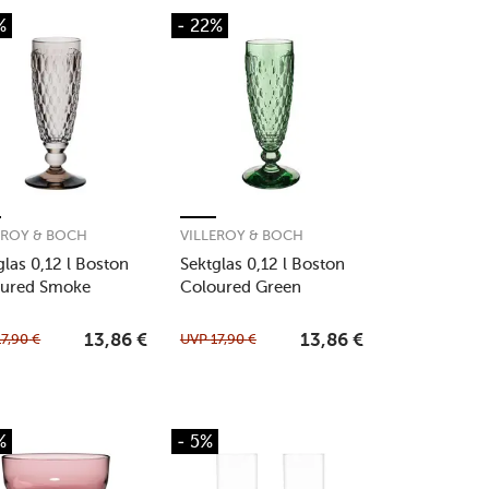
%
- 22%
EROY & BOCH
VILLEROY & BOCH
glas 0,12 l Boston
Sektglas 0,12 l Boston
oured Smoke
Coloured Green
17,90
€
UVP
17,90
€
13,86
€
13,86
€
%
- 5%