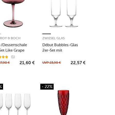
EROY & BOCH
ZWIESEL GLAS
-/Dessertschale
Début Bubbles-Glas
Set Like Grape
2er-Set mit
Moussierpunkt
(1)
27,90
€
UVP
23,90
€
21,60
€
22,57
€
%
- 22%