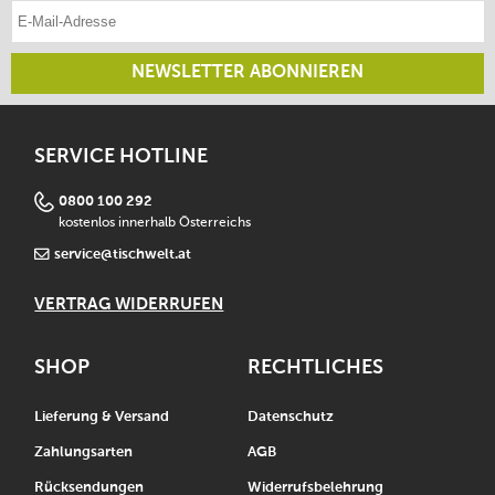
E-Mail-Adresse eintragen
NEWSLETTER ABONNIEREN
SERVICE HOTLINE
0800 100 292
kostenlos innerhalb Österreichs
service@tischwelt.at
VERTRAG WIDERRUFEN
SHOP
RECHTLICHES
Lieferung & Versand
Datenschutz
Zahlungsarten
AGB
Rücksendungen
Widerrufsbelehrung