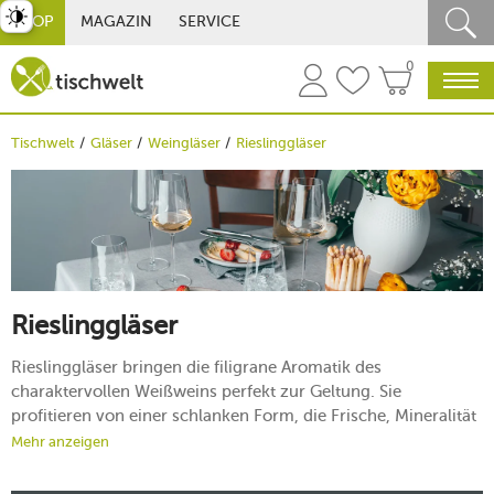
st umschalten
SHOP
MAGAZIN
SERVICE
0
Tischwelt
Gläser
Weingläser
Rieslinggläser
Rieslinggläser
Rieslinggläser bringen die filigrane Aromatik des
charaktervollen Weißweins perfekt zur Geltung. Sie
profitieren von einer schlanken Form, die Frische, Mineralität
und feine Fruchtnoten ideal bündelt. Entdecken Sie, wie Sie
Mehr anzeigen
mit den passenden Gläsern Ihr Weinerlebnis spürbar
verfeinern.