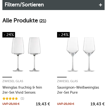
Filtern/Sortieren
Mehr erfahren!
Alle Produkte
(21)
- 24%
- 24%
ZWIESEL GLAS
ZWIESEL GLAS
Weinglas fruchtig & fein
Sauvignon-Weißweinglas
2er-Set Vivid Senses
2er-Set Pure
(1)
UVP
25,90
€
UVP
25,90
€
19,43
€
19,43
€