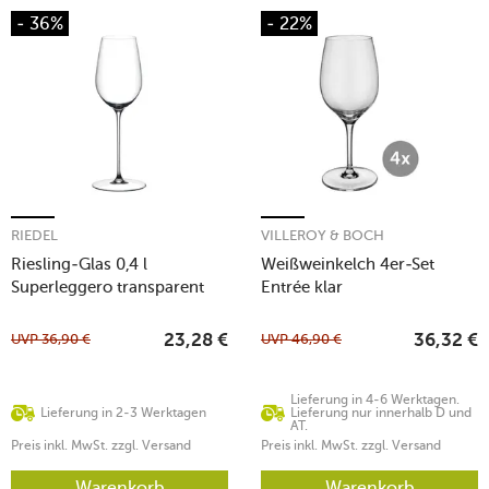
- 36%
- 22%
RIEDEL
VILLEROY & BOCH
Riesling-Glas 0,4 l
Weißweinkelch 4er-Set
Superleggero transparent
Entrée klar
UVP
36,90
€
UVP
46,90
€
23,28
€
36,32
€
Lieferung in 4-6 Werktagen.
Lieferung in 2-3 Werktagen
Lieferung nur innerhalb D und
AT.
Preis inkl. MwSt. zzgl. Versand
Preis inkl. MwSt. zzgl. Versand
Warenkorb
Warenkorb