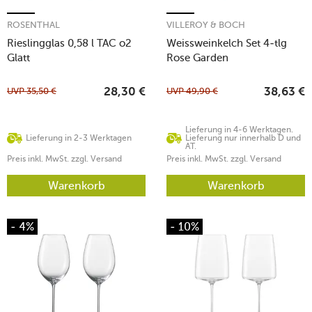
ROSENTHAL
VILLEROY & BOCH
Rieslingglas 0,58 l TAC o2
Weissweinkelch Set 4-tlg
Glatt
Rose Garden
UVP
35,50
€
UVP
49,90
€
28,30
€
38,63
€
Lieferung in 4-6 Werktagen.
Lieferung in 2-3 Werktagen
Lieferung nur innerhalb D und
AT.
Preis inkl. MwSt. zzgl. Versand
Preis inkl. MwSt. zzgl. Versand
Warenkorb
Warenkorb
- 4%
- 10%