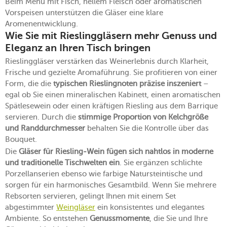
Beim Menü mit Fisch, hellem Fleisch oder aromatischen
Vorspeisen unterstützen die Gläser eine klare
Aromenentwicklung.
Wie Sie mit Rieslinggläsern mehr Genuss und
Eleganz an Ihren Tisch bringen
Rieslinggläser verstärken das Weinerlebnis durch Klarheit,
Frische und gezielte Aromaführung. Sie profitieren von einer
Form, die die
typischen Rieslingnoten präzise inszeniert
–
egal ob Sie einen mineralischen Kabinett, einen aromatischen
Spätlesewein oder einen kräftigen Riesling aus dem Barrique
servieren. Durch die
stimmige Proportion von Kelchgröße
und Randdurchmesser
behalten Sie die Kontrolle über das
Bouquet.
Die
Gläser für Riesling-Wein fügen sich nahtlos in moderne
und traditionelle Tischwelten ein
. Sie ergänzen schlichte
Porzellanserien ebenso wie farbige Natursteintische und
sorgen für ein harmonisches Gesamtbild. Wenn Sie mehrere
Rebsorten servieren, gelingt Ihnen mit einem Set
abgestimmter
Weingläser
ein konsistentes und elegantes
Ambiente. So entstehen
Genussmomente
, die Sie und Ihre