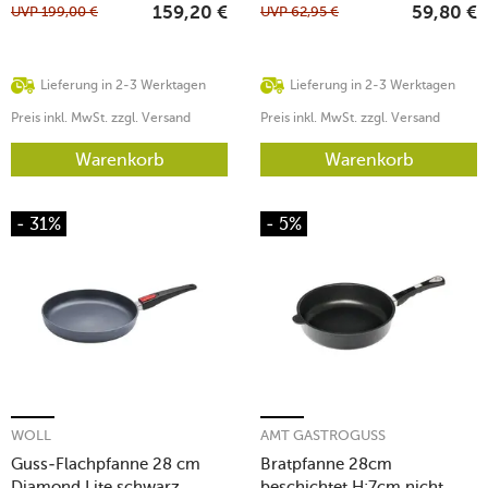
UVP
199,00
€
UVP
62,95
€
159,20
€
59,80
€
Lieferung in 2-3 Werktagen
Lieferung in 2-3 Werktagen
Preis inkl. MwSt. zzgl. Versand
Preis inkl. MwSt. zzgl. Versand
Warenkorb
Warenkorb
- 31%
- 5%
WOLL
AMT GASTROGUSS
Guss-Flachpfanne 28 cm
Bratpfanne 28cm
Diamond Lite schwarz
beschichtet H:7cm nicht