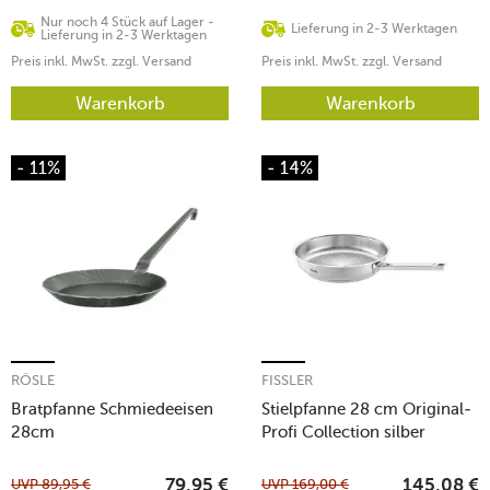
Nur noch 4 Stück auf Lager -
Lieferung in 2-3 Werktagen
Lieferung in 2-3 Werktagen
Preis inkl. MwSt. zzgl. Versand
Preis inkl. MwSt. zzgl. Versand
Warenkorb
Warenkorb
- 11%
- 14%
RÖSLE
FISSLER
Bratpfanne Schmiedeeisen
Stielpfanne 28 cm Original-
28cm
Profi Collection silber
UVP
89,95
€
UVP
169,00
€
79,95
€
145,08
€