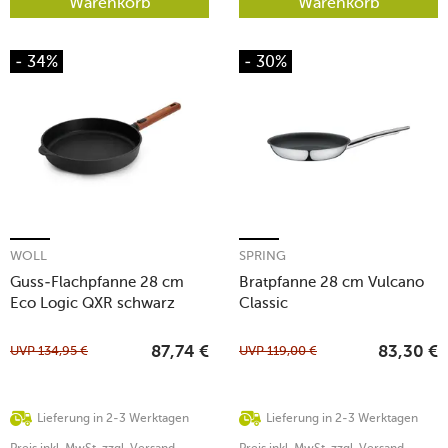
Warenkorb
Warenkorb
- 34%
- 30%
WOLL
SPRING
Guss-Flachpfanne 28 cm
Bratpfanne 28 cm Vulcano
Eco Logic QXR schwarz
Classic
UVP
134,95
€
UVP
119,00
€
87,74
€
83,30
€
Lieferung in 2-3 Werktagen
Lieferung in 2-3 Werktagen
Preis inkl. MwSt. zzgl. Versand
Preis inkl. MwSt. zzgl. Versand