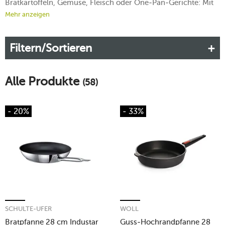
Bratkartoffeln, Gemüse, Fleisch oder One-Pan-Gerichte: Mit
der passenden Größe, guter Hitzeverteilung und geeignetem
Mehr anzeigen
Material gelingt die Zubereitung entspannter. Entscheidend
sind Durchmesser, Herdart, Beschichtung und die Frage, wie
Filtern/Sortieren
Sie im Alltag kochen.
Mehr erfahren!
Alle Produkte
(58)
- 20%
- 33%
SCHULTE-UFER
WOLL
Bratpfanne 28 cm Industar
Guss-Hochrandpfanne 28