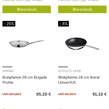
Warenkorb
Warenkorb
- 20%
- 8%
SPRING
SCHULTE-UFER
Bratpfanne 28 cm Brigade
Wokpfanne 28 cm Astral
Profile
UniverSUS
UVP
119,00
€
UVP
99,99
€
95,20
€
91,10
€