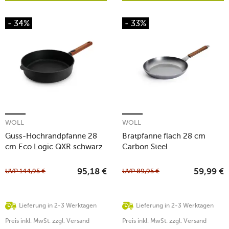
- 34%
- 33%
WOLL
WOLL
Guss-Hochrandpfanne 28
Bratpfanne flach 28 cm
cm Eco Logic QXR schwarz
Carbon Steel
UVP
144,95
€
UVP
89,95
€
95,18
€
59,99
€
Lieferung in 2-3 Werktagen
Lieferung in 2-3 Werktagen
Preis inkl. MwSt. zzgl. Versand
Preis inkl. MwSt. zzgl. Versand