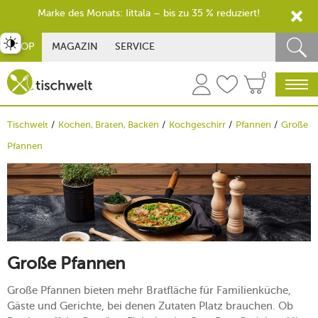
Marke des Monats: Iittala – bis zu 35 % reduziert!
st umschalten
SHOP
MAGAZIN
SERVICE
0
Tischwelt
Kochen, Braten, Backen
Kochgeschirr
Pfannen
Große
Pfannen
Große Pfannen
Große Pfannen bieten mehr Bratfläche für Familienküche,
Gäste und Gerichte, bei denen Zutaten Platz brauchen. Ob