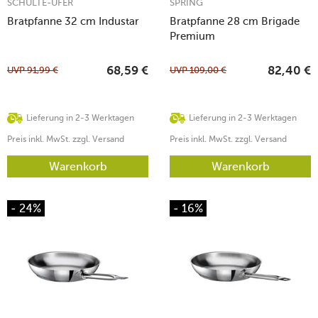
SCHULTE-UFER
SPRING
Bratpfanne 32 cm Industar
Bratpfanne 28 cm Brigade
Premium
UVP
91,99
€
UVP
109,00
€
68,59
€
82,40
€
Lieferung in 2-3 Werktagen
Lieferung in 2-3 Werktagen
Preis inkl. MwSt. zzgl. Versand
Preis inkl. MwSt. zzgl. Versand
Warenkorb
Warenkorb
- 24%
- 16%