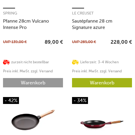
SPRING
LE CREUSET
Pfanne 28cm Vulcano
Sautépfanne 28 cm
Intense Pro
Signature azure
UVP
139,00
€
UVP
285,00
€
89,00
€
228,00
€
zurzeit nicht bestellbar
Lieferzeit: 3-4 Wochen
Preis inkl. MwSt. zzgl. Versand
Preis inkl. MwSt. zzgl. Versand
Warenkorb
Warenkorb
- 42%
- 34%