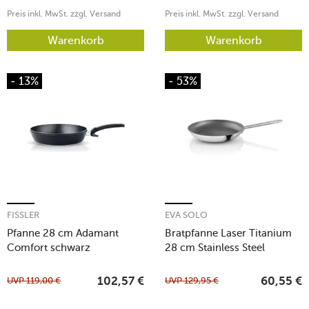
Preis inkl. MwSt. zzgl. Versand
Preis inkl. MwSt. zzgl. Versand
Warenkorb
Warenkorb
- 13%
- 53%
FISSLER
EVA SOLO
Pfanne 28 cm Adamant
Bratpfanne Laser Titanium
Comfort schwarz
28 cm Stainless Steel
UVP
119,00
€
UVP
129,95
€
102,57
€
60,55
€