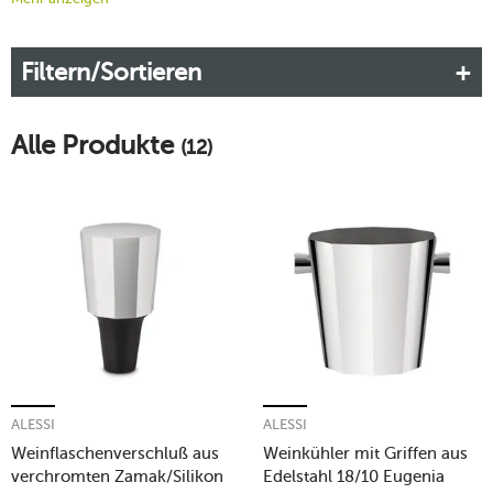
auch klassischen Umgebungen ein Hauch von Luxus und
italienischem Charme. Die Kollektion zeichnet sich durch ihre
Filtern/Sortieren
klaren Linien und die subtile, doch ausdrucksstarke
Formensprache aus.
Mehr erfahren!
Alle Produkte
(12)
ALESSI
ALESSI
Weinflaschenverschluß aus
Weinkühler mit Griffen aus
verchromten Zamak/Silikon
Edelstahl 18/10 Eugenia