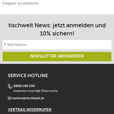
Eleganz zu verlieren.
tischwelt News: jetzt anmelden und
10% sichern!
E-Mail-Adresse eintragen
NEWSLETTER ABONNIEREN
SERVICE HOTLINE
0800 100 292
kostenlos innerhalb Österreichs
service@tischwelt.at
VERTRAG WIDERRUFEN