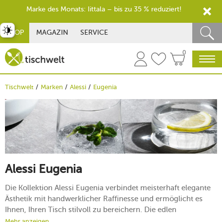
Marke des Monats: Iittala – bis zu 35 % reduziert!
st umschalten
SHOP
MAGAZIN
SERVICE
0
Tischwelt
Marken
Alessi
Eugenia
Alessi Eugenia
Die Kollektion Alessi Eugenia verbindet meisterhaft elegante
Ästhetik mit handwerklicher Raffinesse und ermöglicht es
Ihnen, Ihren Tisch stilvoll zu bereichern. Die edlen
Kristallgläser aus dieser Serie umgibt sowohl in modernen als
Mehr anzeigen