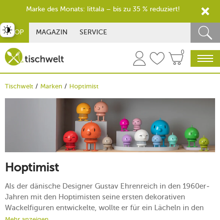
Marke des Monats: Iittala – bis zu 35 % reduziert!
st umschalten
SHOP
MAGAZIN
SERVICE
0
Tischwelt
Marken
Hoptimist
Hoptimist
Als der dänische Designer Gustav Ehrenreich in den 1960er-
Jahren mit den Hoptimisten seine ersten dekorativen
Wackelfiguren entwickelte, wollte er für ein Lächeln in den
Gesichtern von Klein und Groß sorgen. Dabei konnte er kaum
Mehr anzeigen