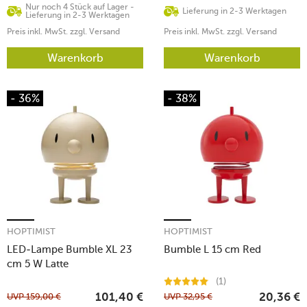
Nur noch 4 Stück auf Lager -
Lieferung in 2-3 Werktagen
Lieferung in 2-3 Werktagen
Preis inkl. MwSt. zzgl. Versand
Preis inkl. MwSt. zzgl. Versand
Warenkorb
Warenkorb
- 36%
- 38%
HOPTIMIST
HOPTIMIST
LED-Lampe Bumble XL 23
Bumble L 15 cm Red
cm 5 W Latte
(1)
UVP
159,00
€
UVP
32,95
€
101,40
€
20,36
€