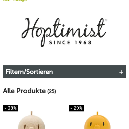
ahnen, dass Birdie, Bimble, Bumble und Co. zu echten
Klassikern des dekorativen Designs werden würden.
Mittlerweile sind die lustigen Figürchen in allen möglichen
Formen und Farben erhältlich – sogar Lampen und saisonale
Interpretationen haben es ins Programm geschafft.
Bereichern Sie Ihr Zuhause mit den sympathischen
Hoptimisten – bei tischwelt.
Mehr erfahren!
Filtern/Sortieren
Alle Produkte
(25)
- 38%
- 29%