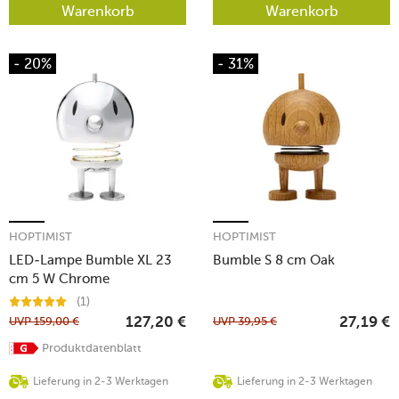
Warenkorb
Warenkorb
- 20%
- 31%
HOPTIMIST
HOPTIMIST
LED-Lampe Bumble XL 23
Bumble S 8 cm Oak
cm 5 W Chrome
(1)
UVP
159,00
€
UVP
39,95
€
127,20
€
27,19
€
Produktdatenblatt
Lieferung in 2-3 Werktagen
Lieferung in 2-3 Werktagen