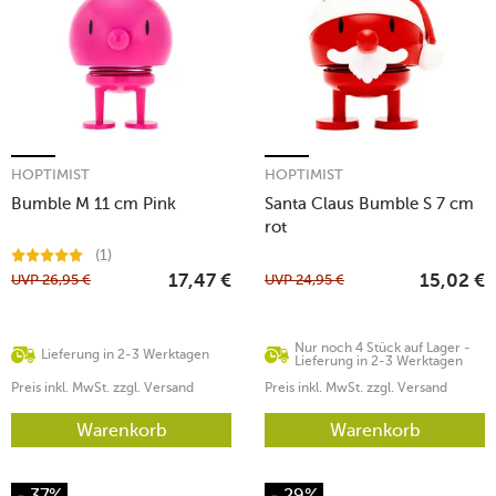
HOPTIMIST
HOPTIMIST
Bumble M 11 cm Pink
Santa Claus Bumble S 7 cm
rot
(1)
UVP
26,95
€
UVP
24,95
€
17,47
€
15,02
€
Nur noch 4 Stück auf Lager -
Lieferung in 2-3 Werktagen
Lieferung in 2-3 Werktagen
Preis inkl. MwSt. zzgl. Versand
Preis inkl. MwSt. zzgl. Versand
Warenkorb
Warenkorb
- 37%
- 29%