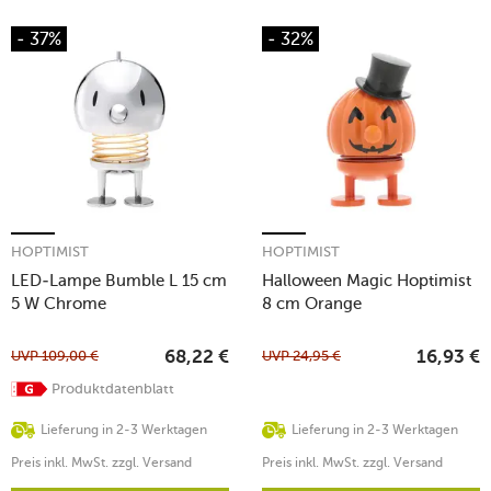
- 37%
- 32%
HOPTIMIST
HOPTIMIST
LED-Lampe Bumble L 15 cm
Halloween Magic Hoptimist
5 W Chrome
8 cm Orange
UVP
109,00
€
UVP
24,95
€
68,22
€
16,93
€
Produktdatenblatt
Lieferung in 2-3 Werktagen
Lieferung in 2-3 Werktagen
Preis inkl. MwSt. zzgl. Versand
Preis inkl. MwSt. zzgl. Versand