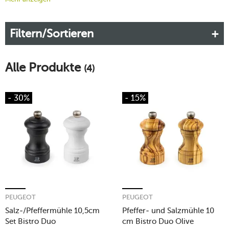
Speisen. Am Drehknopf lässt sich der Mahlgrad einstellen. Die
Mühlen liegen wunderbar in der Hand, und ganze 25 Jahre
Filtern/Sortieren
Garantie gibt Ihnen der französische Hersteller auf das
Mahlwerk.
Alle Produkte
(4)
- 30%
- 15%
PEUGEOT
PEUGEOT
Salz-/Pfeffermühle 10,5cm
Pfeffer- und Salzmühle 10
Set Bistro Duo
cm Bistro Duo Olive