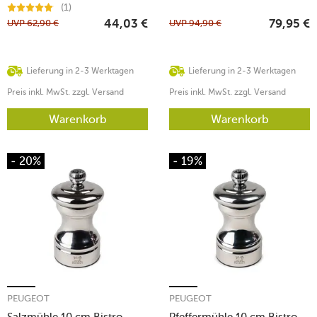
schwarz/weiss
(1)
UVP
62,90
€
UVP
94,90
€
44,03
€
79,95
€
Lieferung in 2-3 Werktagen
Lieferung in 2-3 Werktagen
Preis inkl. MwSt. zzgl. Versand
Preis inkl. MwSt. zzgl. Versand
Warenkorb
Warenkorb
- 20%
- 19%
PEUGEOT
PEUGEOT
Salzmühle 10 cm Bistro
Pfeffermühle 10 cm Bistro