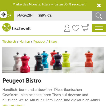
Marke des Monats: Iittala – bis zu 35 % reduziert!
st umschalten
SHOP
MAGAZIN
SERVICE
0
Tischwelt
Marken
Peugeot
Bistro
Peugeot Bistro
Handlich, bunt und altbewährt: Diese ikonischen
Gewürzmühlen beleben Ihren Tisch auf dezente und
nützliche Weise. Mit nur 10 cm Höhe sind die Mühlen-Minis
gern gesehene Freunde fürs individuelle Nachwürzen der
Mehr anzeigen