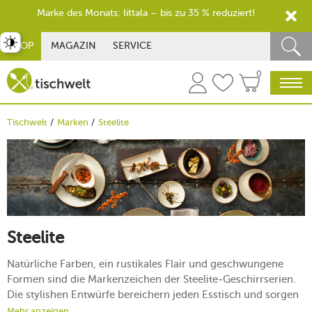
Marke des Monats: Iittala – bis zu 35 % reduziert!
st umschalten
SHOP
MAGAZIN
SERVICE
0
Tischwelt
Marken
Steelite
Steelite
Natürliche Farben, ein rustikales Flair und geschwungene
Formen sind die Markenzeichen der Steelite-Geschirrserien.
Die stylishen Entwürfe bereichern jeden Esstisch und sorgen
bei Ihren Gästen für Lebensfreude und Wohlbefinden. Mit
Mehr anzeigen