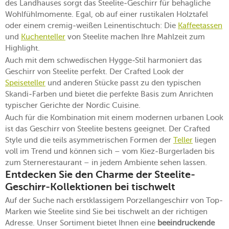
des Landhauses sorgt das Steelite-Geschirr für behagliche
Wohlfühlmomente. Egal, ob auf einer rustikalen Holztafel
oder einem cremig-weißen Leinentischtuch: Die
Kaffeetassen
und
Kuchenteller
von Steelite machen Ihre Mahlzeit zum
Highlight.
Auch mit dem schwedischen Hygge-Stil harmoniert das
Geschirr von Steelite perfekt. Der Crafted Look der
Speiseteller
und anderen Stücke passt zu den typischen
Skandi-Farben und bietet die perfekte Basis zum Anrichten
typischer Gerichte der Nordic Cuisine.
Auch für die Kombination mit einem modernen urbanen Look
ist das Geschirr von Steelite bestens geeignet. Der Crafted
Style und die teils asymmetrischen Formen der
Teller
liegen
voll im Trend und können sich – vom Kiez-Burgerladen bis
zum Sternerestaurant – in jedem Ambiente sehen lassen.
Entdecken Sie den Charme der Steelite-
Geschirr-Kollektionen bei tischwelt
Auf der Suche nach erstklassigem Porzellangeschirr von Top-
Marken wie Steelite sind Sie bei tischwelt an der richtigen
Adresse. Unser Sortiment bietet Ihnen eine
beeindruckende