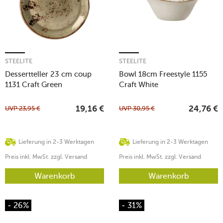
STEELITE
STEELITE
Dessertteller 23 cm coup
Bowl 18cm Freestyle 1155
1131 Craft Green
Craft White
UVP
23,95
€
UVP
30,95
€
19,16
€
24,76
€
Lieferung in 2-3 Werktagen
Lieferung in 2-3 Werktagen
Preis inkl. MwSt. zzgl. Versand
Preis inkl. MwSt. zzgl. Versand
Warenkorb
Warenkorb
- 26%
- 31%