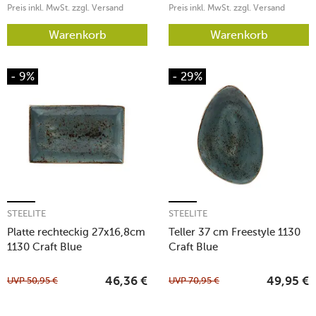
Preis inkl. MwSt. zzgl. Versand
Preis inkl. MwSt. zzgl. Versand
Warenkorb
Warenkorb
- 9%
- 29%
STEELITE
STEELITE
Platte rechteckig 27x16,8cm
Teller 37 cm Freestyle 1130
1130 Craft Blue
Craft Blue
UVP
50,95
€
UVP
70,95
€
46,36
€
49,95
€