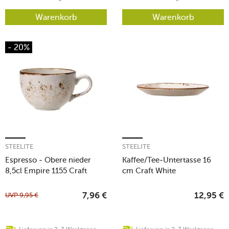
Warenkorb
Warenkorb
- 20%
STEELITE
STEELITE
Espresso - Obere nieder
Kaffee/Tee-Untertasse 16
8,5cl Empire 1155 Craft
cm Craft White
White
UVP
9,95
€
7,96
€
12,95
€