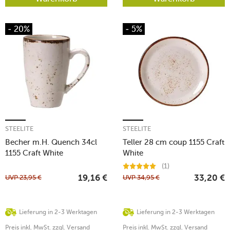
- 20%
- 5%
STEELITE
STEELITE
Becher m.H. Quench 34cl
Teller 28 cm coup 1155 Craft
1155 Craft White
White
(1)
UVP
23,95
€
UVP
34,95
€
19,16
€
33,20
€
Lieferung in 2-3 Werktagen
Lieferung in 2-3 Werktagen
Preis inkl. MwSt. zzgl. Versand
Preis inkl. MwSt. zzgl. Versand