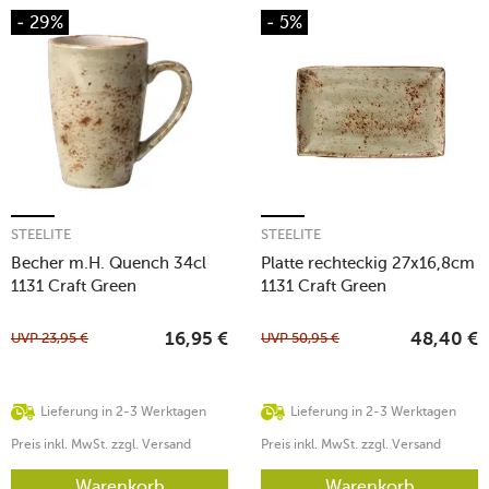
- 29%
- 5%
STEELITE
STEELITE
Becher m.H. Quench 34cl
Platte rechteckig 27x16,8cm
1131 Craft Green
1131 Craft Green
UVP
23,95
€
UVP
50,95
€
16,95
€
48,40
€
Lieferung in 2-3 Werktagen
Lieferung in 2-3 Werktagen
Preis inkl. MwSt. zzgl. Versand
Preis inkl. MwSt. zzgl. Versand
Warenkorb
Warenkorb