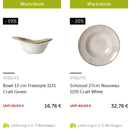
Warenkorb
Warenkorb
- 19%
- 20%
STEELITE
STEELITE
Bowl 13 cm Freestyle 1131
Schüssel 27cm Nouveau
Craft Green
1155 Craft White
UVP
20,95
€
UVP
40,95
€
16,76
€
32,76
€
Lieferung in 2-3 Werktagen
Lieferung in 2-3 Werktagen