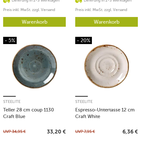
Lieferung in 2-3 Werktagen
Lieferung in 2-3 Werktagen
Preis inkl. MwSt. zzgl. Versand
Preis inkl. MwSt. zzgl. Versand
Warenkorb
Warenkorb
- 5%
- 20%
STEELITE
STEELITE
Teller 28 cm coup 1130
Espresso-Untertasse 12 cm
Craft Blue
Craft White
UVP
34,95
€
UVP
7,95
€
33,20
€
6,36
€