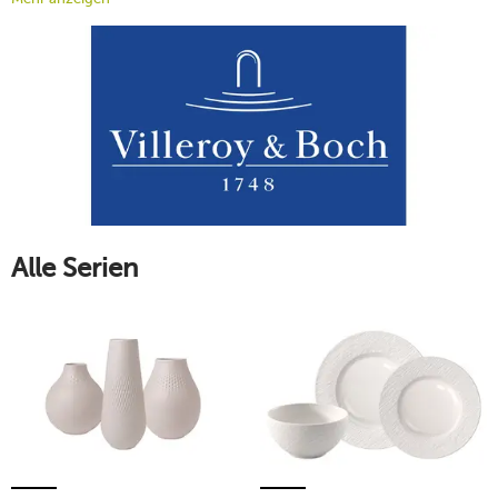
kombinieren. Setzen Sie zum Beispiel mit
Manufacture Rock
und
Manufacture Rock blanc
auf ausdrucksstarkes Porzellan,
das an Schiefer erinnert.
Manufacture Rock Desert
begeistert
zusätzlich mit markanten, vielfältigen Mustern. Die
handbemalten Teile von
Manufacture gris
und
rouge
wiederum bringen stilvolle Farbe auf den Tisch. Auch das
handbemalte
Manufacture Glow
besticht mit seinem
Kupferschimmer und strahlt so eine ganz besondere Wärme
aus.
Mehr erfahren
Alle Serien