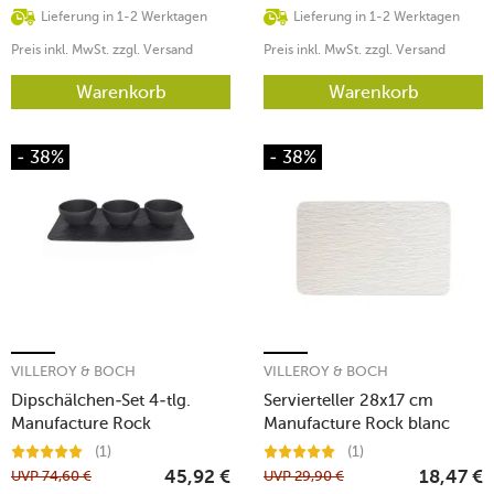
Lieferung in 1-2 Werktagen
Lieferung in 1-2 Werktagen
Preis inkl. MwSt. zzgl. Versand
Preis inkl. MwSt. zzgl. Versand
Warenkorb
Warenkorb
- 38%
- 38%
VILLEROY & BOCH
VILLEROY & BOCH
Dipschälchen-Set 4-tlg.
Servierteller 28x17 cm
Manufacture Rock
Manufacture Rock blanc
(1)
(1)
UVP
74,60
€
UVP
29,90
€
45,92
€
18,47
€