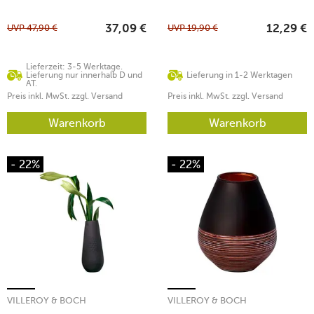
UVP
47,90
€
UVP
19,90
€
37,09
€
12,29
€
Lieferzeit: 3-5 Werktage.
Lieferung nur innerhalb D und
Lieferung in 1-2 Werktagen
AT.
Preis inkl. MwSt. zzgl. Versand
Preis inkl. MwSt. zzgl. Versand
Warenkorb
Warenkorb
- 22%
- 22%
VILLEROY & BOCH
VILLEROY & BOCH