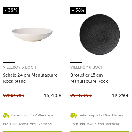
- 38%
- 38%
VILLEROY & BOCH
VILLEROY & BOCH
Schale 24 cm Manufacture
Brotteller 15 cm
Rock blanc
Manufacture Rock
UVP
24,90
€
UVP
19,90
€
15,40
€
12,29
€
Lieferung in 1-2 Werktagen
Lieferung in 1-2 Werktagen
Preis inkl. MwSt. zzgl. Versand
Preis inkl. MwSt. zzgl. Versand