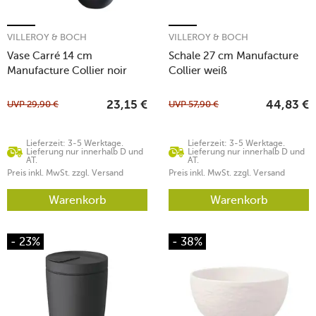
VILLEROY & BOCH
VILLEROY & BOCH
Vase Carré 14 cm
Schale 27 cm Manufacture
Manufacture Collier noir
Collier weiß
UVP
29,90
€
UVP
57,90
€
23,15
€
44,83
€
Lieferzeit: 3-5 Werktage.
Lieferzeit: 3-5 Werktage.
Lieferung nur innerhalb D und
Lieferung nur innerhalb D und
AT.
AT.
Preis inkl. MwSt. zzgl. Versand
Preis inkl. MwSt. zzgl. Versand
Warenkorb
Warenkorb
- 23%
- 38%