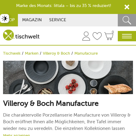
Marke des Monats: Iittala – bis zu 35 % reduziert!
st umschalten
SHOP
MAGAZIN
SERVICE
0
Tischwelt
Marken
Villeroy & Boch
Manufacture
Villeroy & Boch Manufacture
Die charaktervolle Porzellanserie Manufacture von Villeroy &
Boch eröffnet Ihnen alle Möglichkeiten, Ihre Tafel immer
wieder neu zu veredeln. Die einzelnen Kollektionen lassen
sich für jeden Anlass absolut stimmig miteinander
Mehr anzeigen