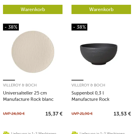
Warenkorb
Warenkorb
- 38%
- 38%
VILLEROY & BOCH
VILLEROY & BOCH
Universalteller 25 cm
Suppenbol 0,3 l
Manufacture Rock blanc
Manufacture Rock
UVP
24,90
€
UVP
21,90
€
15,37
€
13,53
€
Lieferung in 1-2 Werktagen
Lieferung in 1-2 Werktagen