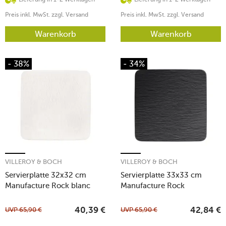
Preis inkl. MwSt. zzgl. Versand
Preis inkl. MwSt. zzgl. Versand
Warenkorb
Warenkorb
- 38%
- 34%
VILLEROY & BOCH
VILLEROY & BOCH
Servierplatte 32x32 cm
Servierplatte 33x33 cm
Manufacture Rock blanc
Manufacture Rock
UVP
65,90
€
UVP
65,90
€
40,39
€
42,84
€