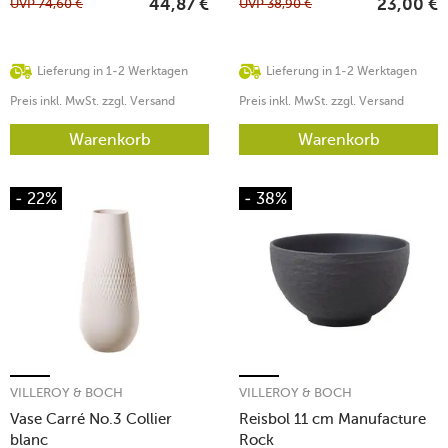
UVP
74,60
€
UVP
38,90
€
44,87
€
23,00
€
Lieferung in 1-2 Werktagen
Lieferung in 1-2 Werktagen
Preis inkl. MwSt. zzgl. Versand
Preis inkl. MwSt. zzgl. Versand
Warenkorb
Warenkorb
- 22%
- 38%
VILLEROY & BOCH
VILLEROY & BOCH
Vase Carré No.3 Collier
Reisbol 11 cm Manufacture
blanc
Rock