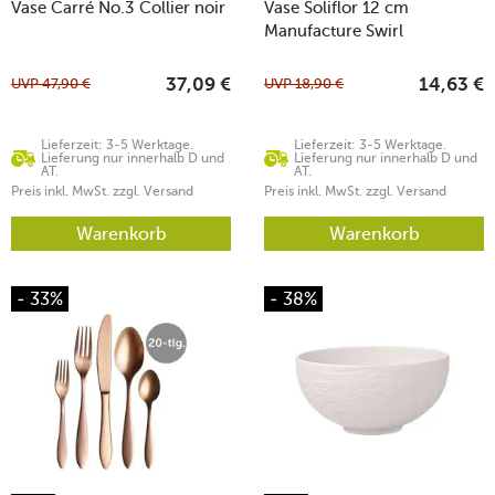
Vase Carré No.3 Collier noir
Vase Soliflor 12 cm
Manufacture Swirl
UVP
47,90
€
UVP
18,90
€
37,09
€
14,63
€
Lieferzeit: 3-5 Werktage.
Lieferzeit: 3-5 Werktage.
Lieferung nur innerhalb D und
Lieferung nur innerhalb D und
AT.
AT.
Preis inkl. MwSt. zzgl. Versand
Preis inkl. MwSt. zzgl. Versand
Warenkorb
Warenkorb
- 33%
- 38%