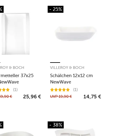
%
- 25%
EROY & BOCH
VILLEROY & BOCH
metteller 37x25
Schälchen 12x12 cm
NewWave
NewWave
(1)
(1)
39,90
€
UVP
19,90
€
25,96
€
14,75
€
%
- 38%