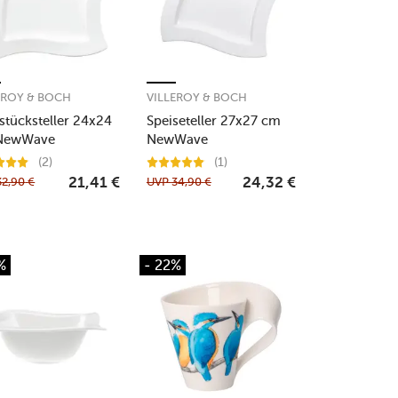
EROY & BOCH
VILLEROY & BOCH
stücksteller 24x24
Speiseteller 27x27 cm
NewWave
NewWave
(2)
(1)
32,90
€
UVP
34,90
€
21,41
€
24,32
€
%
- 22%