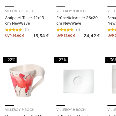
VILLEROY & BOCH
VILLEROY & BOCH
VILL
Antipasti-Teller 42x15
Frühstücksteller 26x20
Scha
cm NewWave
cm NewWave
New
(1)
(1)
UVP
26,90
€
UVP
32,90
€
UVP
19,34
€
24,42
€
- 22%
- 23%
- 36
VILLEROY & BOCH
VILLEROY & BOCH
VILL