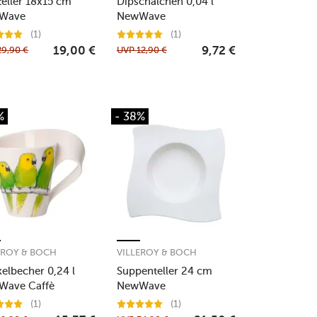
teller 18x15 cm
Dipschälchen 0,04 l
Wave
NewWave
(1)
(1)
29,90
€
UVP
12,90
€
19,00
€
9,72
€
%
- 38%
EROY & BOCH
VILLEROY & BOCH
elbecher 0,24 l
Suppenteller 24 cm
Wave Caffè
NewWave
nwangensittich
(1)
(1)