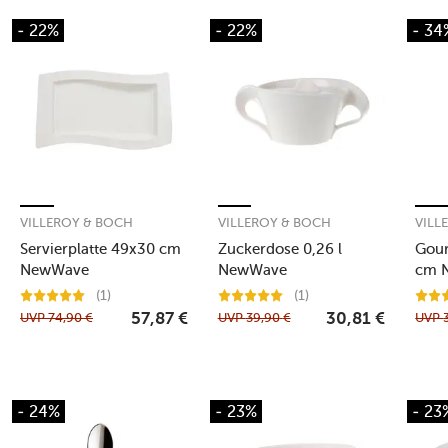
- 22%
- 22%
- 34
VILLEROY & BOCH
VILLEROY & BOCH
VILL
Servierplatte 49x30 cm
Zuckerdose 0,26 l
Gour
NewWave
NewWave
cm 
(1)
(1)
UVP
74,90
€
UVP
39,90
€
UVP
57,87
€
30,81
€
- 24%
- 23%
- 23