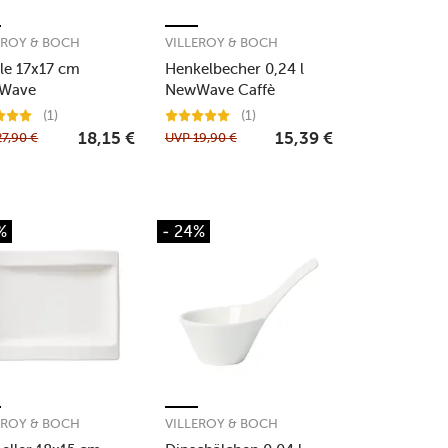
EROY & BOCH
VILLEROY & BOCH
le 17x17 cm
Henkelbecher 0,24 l
Wave
NewWave Caffè
Eisvogel
(1)
(1)
27,90
€
UVP
19,90
€
18,15
€
15,39
€
%
- 24%
EROY & BOCH
VILLEROY & BOCH