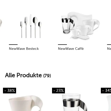
NewWave Besteck
NewWave Caffè
Ne
Alle Produkte
(79)
- 38%
- 23%
- 34