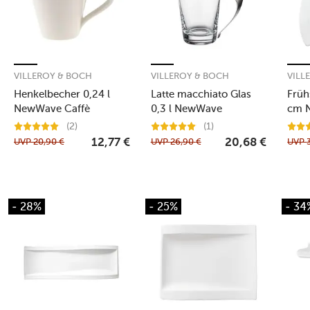
VILLEROY & BOCH
VILLEROY & BOCH
VILL
Henkelbecher 0,24 l
Latte macchiato Glas
Früh
NewWave Caffè
0,3 l NewWave
cm 
(2)
(1)
UVP
20,90
€
UVP
26,90
€
UVP
12,77
€
20,68
€
- 28%
- 25%
- 34