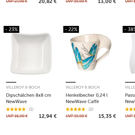
UVP
27,90
€
UVP
19,90
€
UVP
20,82
€
13,00
€
- 23%
- 22%
- 38
VILLEROY & BOCH
VILLEROY & BOCH
VILL
Dipschälchen 8x8 cm
Henkelbecher 0,24 l
Past
NewWave
NewWave Caffè
New
Morpho cypris
(1)
(2)
UVP
16,90
€
UVP
19,90
€
UVP
12,94
€
15,35
€