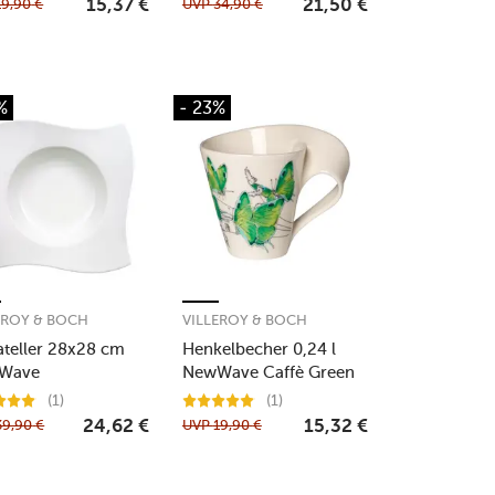
19,90
€
UVP
34,90
€
15,37
€
21,50
€
%
- 23%
EROY & BOCH
VILLEROY & BOCH
ateller 28x28 cm
Henkelbecher 0,24 l
Wave
NewWave Caffè Green
hairstreak
(1)
(1)
39,90
€
UVP
19,90
€
24,62
€
15,32
€