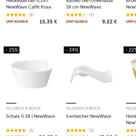
Henkelbecher 0,24 l
Kaffee/Tee-Untertasse
Brot
NewWave Caffè Rosa
18 cm NewWave
New
Flamingo
(1)
(1)
UVP
19,90
€
UVP
12,00
€
UVP
15,35
€
9,22
€
- 25%
- 34%
- 22
VILLEROY & BOCH
VILLEROY & BOCH
VILL
Schale 0,38 l NewWave
Eierbecher NewWave
Henk
New
Brau
(1)
(1)