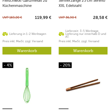
Fleischwolf Ganzmetall zu
Servierzange 25 cm Sereno
Küchenmaschine
XXL Edelstahl
UVP
169,00
€
UVP
36,90
€
119,99
€
28,58
€
Lieferzeit: 3-5 Werktage.
Lieferung in 1-2 Werktagen
Lieferung nur innerhalb D und
AT.
Preis inkl. MwSt. zzgl. Versand
Preis inkl. MwSt. zzgl. Versand
Warenkorb
Warenkorb
- 4%
- 20%