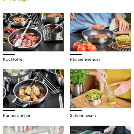
Social-Media-Plattformen zeigen. Bei tischwelt erwartet Sie
eine riesige Auswahl an unterschiedlichem Kochbesteck:
Entdecken Sie jetzt unsere Top-Marken und finden Sie die
Kochutensilien, die am besten zu Ihren Ansprüchen passen.
Mehr erfahren!
Kochlöffel
Pfannenwender
Küchenzangen
Schneebesen