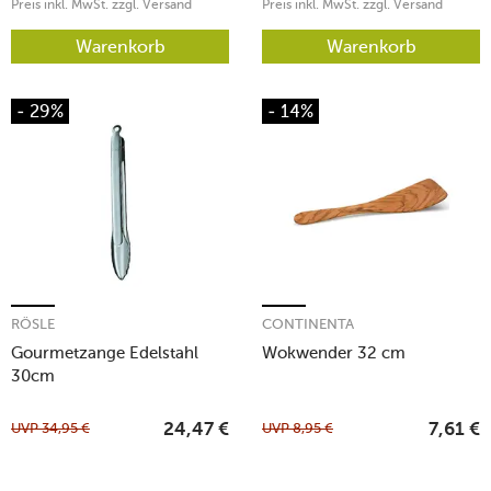
Preis inkl. MwSt. zzgl. Versand
Preis inkl. MwSt. zzgl. Versand
Warenkorb
Warenkorb
- 29%
- 14%
RÖSLE
CONTINENTA
Gourmetzange Edelstahl
Wokwender 32 cm
30cm
UVP
34,95
€
UVP
8,95
€
24,47
€
7,61
€