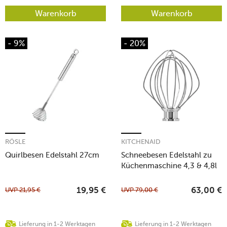
Warenkorb
Warenkorb
- 9%
- 20%
RÖSLE
KITCHENAID
Quirlbesen Edelstahl 27cm
Schneebesen Edelstahl zu
Küchenmaschine 4,3 & 4,8l
UVP
21,95
€
UVP
79,00
€
19,95
€
63,00
€
Lieferung in 1-2 Werktagen
Lieferung in 1-2 Werktagen