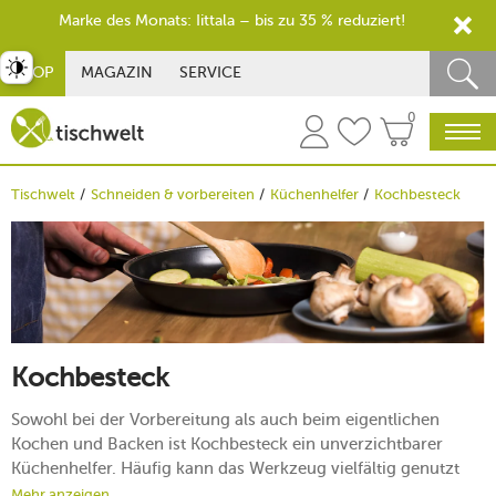
Marke des Monats: Iittala – bis zu 35 % reduziert!
st umschalten
SHOP
MAGAZIN
SERVICE
0
Tischwelt
Schneiden & vorbereiten
Küchenhelfer
Kochbesteck
Kochbesteck
Sowohl bei der Vorbereitung als auch beim eigentlichen
Kochen und Backen ist Kochbesteck ein unverzichtbarer
Küchenhelfer. Häufig kann das Werkzeug vielfältig genutzt
werden – wie unzählige Life-Hack-Videos auf diversen
Mehr anzeigen