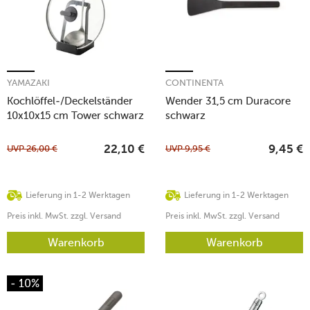
YAMAZAKI
CONTINENTA
Kochlöffel-/Deckelständer
Wender 31,5 cm Duracore
10x10x15 cm Tower schwarz
schwarz
UVP
26,00
€
UVP
9,95
€
22,10
€
9,45
€
Lieferung in 1-2 Werktagen
Lieferung in 1-2 Werktagen
Preis inkl. MwSt. zzgl. Versand
Preis inkl. MwSt. zzgl. Versand
Warenkorb
Warenkorb
- 10%