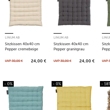
LINUM AB
LINUM AB
LINU
Sitzkissen 40x40 cm
Sitzkissen 40x40 cm
Sitz
Pepper cremebeige
Pepper granitgrau
Pepp
oliv
UVP
30,00
€
UVP
30,00
€
UVP
24,00
€
24,00
€
- 0%
- 0%
- 18