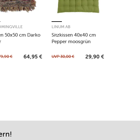
MINGVILLE
LINUM AB
en 50x50 cm Darko
Sitzkissen 40x40 cm
r
Pepper moosgrün
79,90
€
UVP
30,00
€
64,95
€
29,90
€
ern!