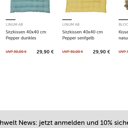
LINUM AB
LINUM AB
BLOO
Sitzkissen 40x40 cm
Sitzkissen 40x40 cm
Kiss
Pepper dunkles
Pepper senfgelb
natu
grautürkis
UVP
30,00
€
UVP
30,00
€
UVP
29,90
€
29,90
€
chwelt News: jetzt anmelden und 10% sich