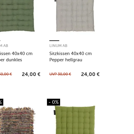
M AB
LINUM AB
kissen 40x40 cm
Sitzkissen 40x40 cm
er dunkles
Pepper hellgrau
grün
30,00
€
UVP
30,00
€
24,00
€
24,00
€
%
- 0%