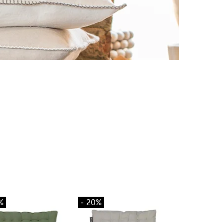
%
- 20%