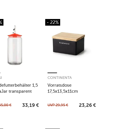
%
- 22%
SI
CONTINENTA
efutterbehälter 1,5
Vorratsdose
làJar transparent
17,5x13,5x11cm
Steingut/Holzdeckel
schwarz
45,00
€
UVP
29,95
€
33,19
€
23,26
€