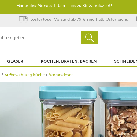
Marke des Monats: Iittala – bis zu 35 % reduziert!
Kostenloser Versand ab 79 € innerhalb Österreichs
GLÄSER
KOCHEN, BRATEN, BACKEN
SCHNEIDEN
g
Aufbewahrung Küche
Vorratsdosen