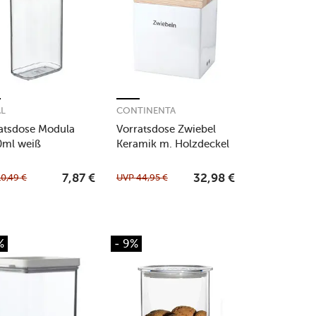
AL
CONTINENTA
atsdose Modula
Vorratsdose Zwiebel
0ml weiß
Keramik m. Holzdeckel
18x15,5x20,5cm
10,49
€
UVP
44,95
€
7,87
€
32,98
€
%
- 9%