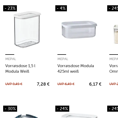
- 23%
- 4%
- 24
MEPAL
MEPAL
MEP
Vorratsdose 1,5 l
Vorratsdose Modula
Vorr
Modula Weiß
425ml weiß
Omni
whit
UVP
9,49
€
UVP
6,49
€
UVP
7,28
€
6,17
€
- 30%
- 24%
- 24