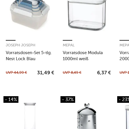
JOSEPH JOSEPH
MEPAL
MEP
Vorratsdosen-Set 5-tlg.
Vorratsdose Modula
Vorr
Nest Lock Blau
1000ml weiß
200
UVP
44,99
€
UVP
8,49
€
UVP
31,49
€
6,37
€
- 14%
- 37%
- 23