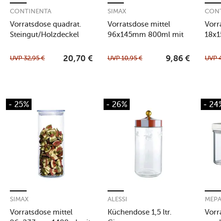
CONTINENTA
SIMAX
CON
Vorratsdose quadrat.
Vorratsdose mittel
Vorr
Steingut/Holzdeckel
96x145mm 800ml mit
18x1
1000ml
Kunststoffdeckel
sch
UVP
32,95
€
UVP
10,95
€
UVP
20,70
€
9,86
€
- 25%
- 26%
- 24
SIMAX
ALESSI
MEP
Vorratsdose mittel
Küchendose 1,5 ltr.
Vorr