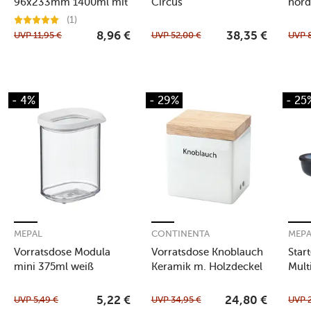
96x233mm 1400ml mit
Circus
nord
Kunststoffdeckel
(1)
UVP
11,95
€
UVP
52,00
€
UVP
8,96
€
38,35
€
- 4%
- 29%
- 25
MEPAL
CONTINENTA
MEP
Vorratsdose Modula
Vorratsdose Knoblauch
Star
mini 375ml weiß
Keramik m. Holzdeckel
Mult
14x12x15,5cm
blac
UVP
5,49
€
UVP
34,95
€
UVP
5,22
€
24,80
€