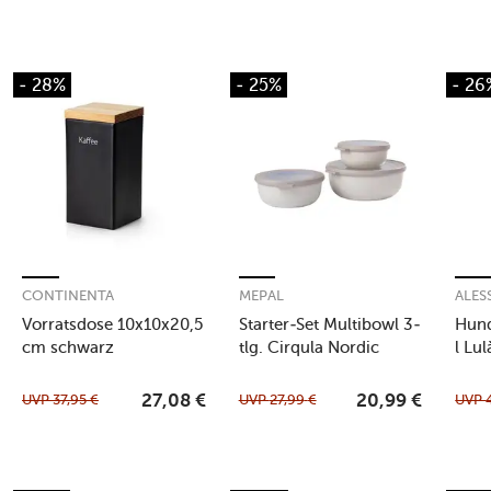
- 28%
- 25%
- 26
CONTINENTA
MEPAL
ALES
Vorratsdose 10x10x20,5
Starter-Set Multibowl 3-
Hund
cm schwarz
tlg. Cirqula Nordic
l Lu
White
UVP
37,95
€
UVP
27,99
€
UVP
27,08
€
20,99
€