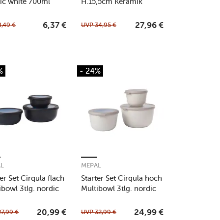
ic white 700ml
H.15,5cm Keramik
schwarz
8,49
€
UVP
34,95
€
6,37
€
27,96
€
%
- 24%
AL
MEPAL
ter Set Cirqula flach
Starter Set Cirqula hoch
ibowl 3tlg. nordic
Multibowl 3tlg. nordic
k
white
27,99
€
UVP
32,99
€
20,99
€
24,99
€