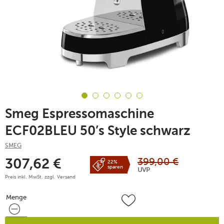
Smeg Espressomaschine
ECF02BLEU 50’s Style schwarz
SMEG
399,00
€
307,62
€
22%
sparen
UVP
Preis inkl. MwSt. zzgl.
Versand
Menge
Menge