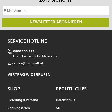
E-Mail-Adresse eintragen
NEWSLETTER ABONNIEREN
SERVICE HOTLINE
0800 100 292
kostenlos innerhalb Österreichs
service@tischwelt.at
VERTRAG WIDERRUFEN
SHOP
RECHTLICHES
Lieferung & Versand
Datenschutz
Zahlungsarten
AGB