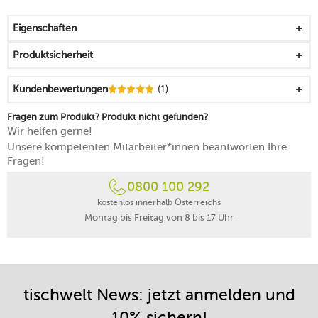
schlankes, platzsparendes Design
leistungsstarker Thermoheizblock
Eigenschaften
dreistufig und präzise einstellbare Temperatur
optimale Extraktion des Espressos durch 15 bar
Produktsicherheit
Pumpendruck
größere Becher, Tassen oder Gläser können durch extra
Kundenbewertungen
(1)
Einsatz auch genutzt werden
Wassertank und Restwasserschale sind herausnehmbar
Fragen zum Produkt? Produkt nicht gefunden?
zweistufige Dampffunktion verändert die Länge des
Wir helfen gerne!
Espressos
Unsere kompetenten Mitarbeiter*innen beantworten Ihre
einstellbare Wasserhärte
Fragen!
Abschaltautomatik (10 min/30 min/60 min)
0800 100 292
Wassermangel und die Notwendigkeit der Entkalkung
werden angezeigt
kostenlos innerhalb Österreichs
Montag bis Freitag von 8 bis 17 Uhr
integrierte Heißwasserfunktion
zur Bedienung Hebel und Tasten nutzen
Netzkabellänge: 1 m
lässt sich rasch und leicht reinigen
tischwelt News: jetzt anmelden und
10% sichern!