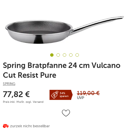
Spring Bratpfanne 24 cm Vulcano
Cut Resist Pure
SPRING
119,00
€
77,82
€
34%
sparen
UVP
Preis inkl. MwSt. zzgl.
Versand
zurzeit nicht bestellbar