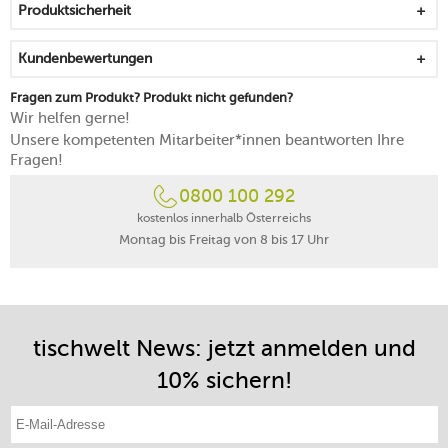
Produktsicherheit
und einer Innenschicht aus Edelstahl (18/10) umgeben
Hitze wird schnell und gleichmäßig verteilt
Kundenbewertungen
für metallische Kochwerkzeuge geeignet
für alle Herdarten geeignet
Fragen zum Produkt? Produkt nicht gefunden?
die Boost-Funktion von Induktionsherden zum Schutz
Wir helfen gerne!
der Beschichtung nicht verwenden
Unsere kompetenten Mitarbeiter*innen beantworten Ihre
zum Schonen des Materials reichen 2/3 der maximalen
Fragen!
Herdleistung beim Erhitzen aus
0800 100 292
backofenfest
von Hand reinigen
kostenlos innerhalb Österreichs
Montag bis Freitag von 8 bis 17 Uhr
tischwelt News: jetzt anmelden und
10% sichern!
E-Mail-Adresse eintragen