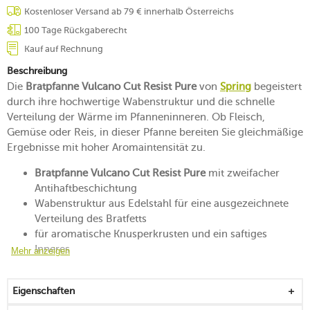
Kostenloser Versand ab 79 € innerhalb Österreichs
100 Tage Rückgaberecht
Kauf auf Rechnung
Beschreibung
Die
Bratpfanne Vulcano Cut Resist Pure
von
Spring
begeistert
durch ihre hochwertige Wabenstruktur und die schnelle
Verteilung der Wärme im Pfanneninneren. Ob Fleisch,
Gemüse oder Reis, in dieser Pfanne bereiten Sie gleichmäßige
Ergebnisse mit hoher Aromaintensität zu.
Bratpfanne Vulcano Cut Resist Pure
mit zweifacher
Antihaftbeschichtung
Wabenstruktur aus Edelstahl für eine ausgezeichnete
Verteilung des Bratfetts
für aromatische Knusperkrusten und ein saftiges
Inneres
Mehr anzeigen
durch mineralische Beschichtung äußerst abriebfest
und antihaftend
Eigenschaften
dreifacher Kern aus Aluminium wird von einer
induktionstauglichen Außenschicht aus Edelstahl (18/0)