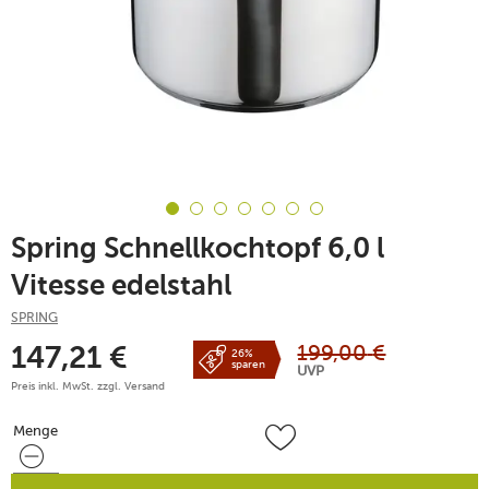
Spring Schnellkochtopf 6,0 l
Vitesse edelstahl
SPRING
199,00
€
147,21
€
26%
sparen
UVP
Preis inkl. MwSt. zzgl.
Versand
Menge
Menge