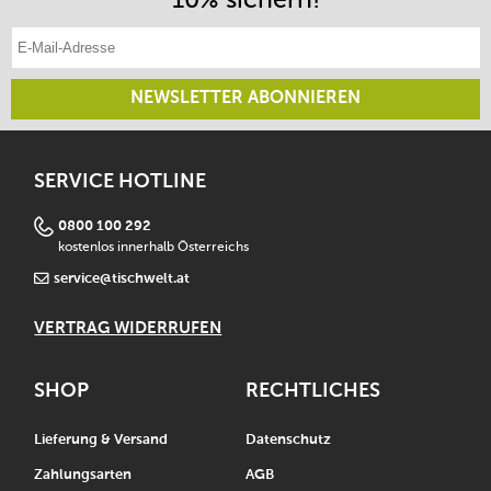
E-Mail-Adresse eintragen
NEWSLETTER ABONNIEREN
SERVICE HOTLINE
0800 100 292
kostenlos innerhalb Österreichs
service@tischwelt.at
VERTRAG WIDERRUFEN
SHOP
RECHTLICHES
Lieferung & Versand
Datenschutz
Zahlungsarten
AGB