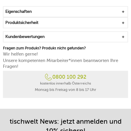
Mengen können einfach dosiert werden
das zweistufige Sicherheitssystem sichert die Nutzung
Eigenschaften
ab
mit Kontrollmarkierungen, die das Verriegeln
Produktsicherheit
erleichtern
Seitengriffe sind wärmeisolierend und können jederzeit
Kundenbewertungen
angefasst werden
arbeitet mit einem maximalen Druck von 270 kPa
Fragen zum Produkt? Produkt nicht gefunden?
für alle Herdarten geeignet
Wir helfen gerne!
wird mit Dämpfeinsatz und Gestell geliefert
Unsere kompetenten Mitarbeiter*innen beantworten Ihre
von Hand reinigen
Fragen!
0800 100 292
kostenlos innerhalb Österreichs
Montag bis Freitag von 8 bis 17 Uhr
tischwelt News: jetzt anmelden und
10% sichern!