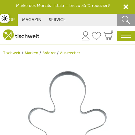
Marke des Monats: Iittala – bis zu 35 % reduziert!
st umschalten
SHOP
MAGAZIN
SERVICE
0
Tischwelt
Marken
Städter
Ausstecher