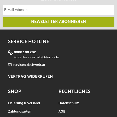
E-Mail-Adresse eintragen
NEWSLETTER ABONNIEREN
SERVICE HOTLINE
0800 100 292
kostenlos innerhalb Österreichs
service@tischwelt.at
VERTRAG WIDERRUFEN
SHOP
RECHTLICHES
Lieferung & Versand
Datenschutz
Zahlungsarten
AGB