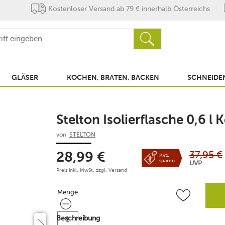
Kostenloser Versand ab 79 € innerhalb Österreichs
GLÄSER
KOCHEN, BRATEN, BACKEN
SCHNEIDEN
Stelton Isolierflasche 0,6 l
von
STELTON
37,95
€
28,99
€
23%
sparen
UVP
Preis inkl. MwSt. zzgl.
Versand
Menge
Menge
Beschreibung