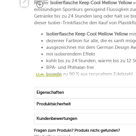
Mit der
Isolierflasche Keep Cool Mellow Yellow
v
einstündigen Sportkurs genügend Flüssigkeit zur
Getränke bis zu 24 Stunden lang oder hält sie b
dieser Isolier-Trinkflasche den Kauf von Plastikf
Isolierflasche Keep Cool Mellow Yellow
mit
dezenter Farbton für alle, die es sanft mö
ausgezeichnet mit dem German Design A
mit isolierendem Effekt
kühlt bis zu 24 Stunden, wärmt bis zu 12 
BPA- und Phthalat-frei
besteht zu 90 % aus recyceltem Edelstahl
Mehr anzeigen
wiederverwendbar, kompakt und stylish
von Hand reinigen
Eigenschaften
Produktsicherheit
Kundenbewertungen
Fragen zum Produkt? Produkt nicht gefunden?