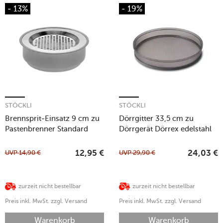
- 13%
- 19%
STÖCKLI
STÖCKLI
Brennsprit-Einsatz 9 cm zu
Dörrgitter 33,5 cm zu
Pastenbrenner Standard
Dörrgerät Dörrex edelstahl
inox
UVP
14,90
€
UVP
29,90
€
12,95
€
24,03
€
zurzeit nicht bestellbar
zurzeit nicht bestellbar
Preis inkl. MwSt. zzgl. Versand
Preis inkl. MwSt. zzgl. Versand
Warenkorb
Warenkorb