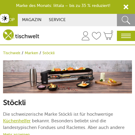
Marke des Monats: Iittala – bis zu 35 % reduziert!
st umschalten
SHOP
MAGAZIN
SERVICE
0
Tischwelt
Marken
Stöckli
Stöckli
Die schweizerische Marke Stöckli ist für hochwertige
Küchenhelfer
bekannt. Besonders beliebt sind die
landestypischen Fondues und Raclettes. Aber auch andere
praktische Küchengeräte stammen aus dem Haus Stöckli. Die
Mehr anzeigen