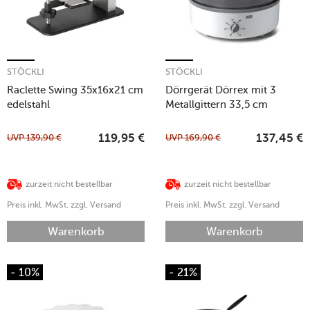
STÖCKLI
STÖCKLI
Raclette Swing 35x16x21 cm
Dörrgerät Dörrex mit 3
edelstahl
Metallgittern 33,5 cm
hellgrau
UVP
139,90
€
UVP
169,90
€
119,95
€
137,45
€
zurzeit nicht bestellbar
zurzeit nicht bestellbar
Preis inkl. MwSt. zzgl. Versand
Preis inkl. MwSt. zzgl. Versand
Warenkorb
Warenkorb
- 10%
- 21%