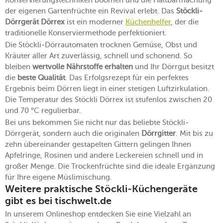
Konservierungstechniken boomen und die Haltbarmachung
der eigenen Gartenfrüchte ein Revival erlebt. Das
Stöckli-
Dörrgerät Dörrex
ist ein moderner
Küchenhelfer
, der die
traditionelle Konserviermethode perfektioniert.
Die Stöckli-Dörrautomaten trocknen Gemüse, Obst und
Kräuter aller Art zuverlässig, schnell und schonend. So
bleiben
wertvolle Nährstoffe erhalten
und Ihr Dörrgut besitzt
die
beste Qualität
. Das Erfolgsrezept für ein perfektes
Ergebnis beim Dörren liegt in einer stetigen Luftzirkulation.
Die Temperatur des Stöckli Dörrex ist stufenlos zwischen 20
und 70 °C regulierbar.
Bei uns bekommen Sie nicht nur das beliebte Stöckli-
Dörrgerät, sondern auch die originalen
Dörrgitter
. Mit bis zu
zehn übereinander gestapelten Gittern gelingen Ihnen
Apfelringe, Rosinen und andere Leckereien schnell und in
großer Menge. Die Trockenfrüchte sind die ideale Ergänzung
für Ihre eigene Müslimischung.
Weitere praktische Stöckli-Küchengeräte
gibt es bei tischwelt.de
In unserem Onlineshop entdecken Sie eine Vielzahl an