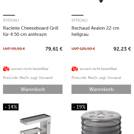
STÖCKLI
STÖCKLI
Raclette Cheeseboard Grill
Rechaud Avalon 22 cm
für 4 50 cm anthrazit
hellgrau
UVP
99,90
€
UVP
129,90
€
79,61
€
92,23
€
zurzeit nicht bestellbar
zurzeit nicht bestellbar
Preis inkl. MwSt. zzgl. Versand
Preis inkl. MwSt. zzgl. Versand
Warenkorb
Warenkorb
- 14%
- 19%