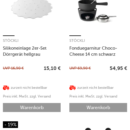
STÖCKLI
STÖCKLI
Silikoneinlage 2er-Set
Fonduegarnitur Choco-
Dörrgerät hellgrau
Cheese 14 cm schwarz
UVP
16,90
€
UVP
69,90
€
15,10
€
54,95
€
zurzeit nicht bestellbar
zurzeit nicht bestellbar
Preis inkl. MwSt. zzgl. Versand
Preis inkl. MwSt. zzgl. Versand
Warenkorb
Warenkorb
- 19%