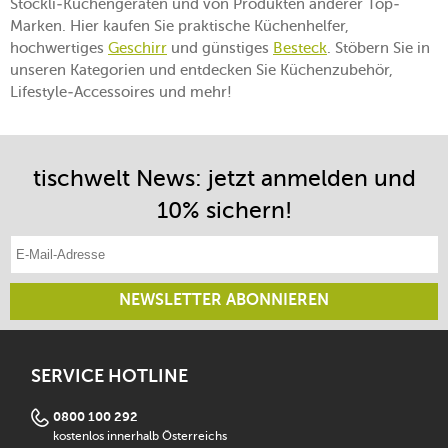
Stöckli-Küchengeräten und von Produkten anderer Top-
Marken. Hier kaufen Sie praktische Küchenhelfer,
hochwertiges
Geschirr
und günstiges
Besteck
. Stöbern Sie in
unseren Kategorien und entdecken Sie Küchenzubehör,
Lifestyle-Accessoires und mehr!
tischwelt News: jetzt anmelden und
10% sichern!
E-Mail-Adresse eintragen
NEWSLETTER ABONNIEREN
SERVICE HOTLINE
0800 100 292
kostenlos innerhalb Österreichs