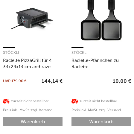
STÖCKLI
STÖCKLI
Raclette PizzaGrill für 4
Raclette-Pfännchen zu
33x24x13 cm anthrazit
Raclette
Cheeseboard/Cheeseboard
Grill 2er-Set anthrazit
UVP
179,90
€
144,14
€
10,00
€
zurzeit nicht bestellbar
zurzeit nicht bestellbar
Preis inkl. MwSt. zzgl. Versand
Preis inkl. MwSt. zzgl. Versand
Warenkorb
Warenkorb