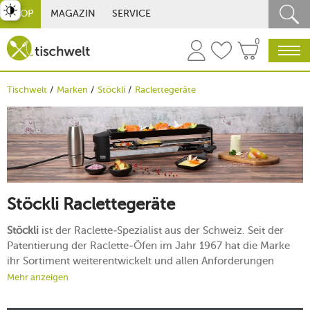
st umschalten
SHOP
MAGAZIN
SERVICE
0
Tischwelt
Marken
Stöckli
Raclettegeräte
Stöckli Raclettegeräte
Stöckli
ist der Raclette-Spezialist aus der Schweiz. Seit der
Patentierung der Raclette-Öfen im Jahr 1967 hat die Marke
ihr Sortiment weiterentwickelt und allen Anforderungen
angepasst: Ob Raclette-Grill Cheeseboard oder
Mehr anzeigen
Pfännchenraclette für die große Runde, klassisches
Raclettegerät für Käse am Block oder Miniraclette für zwei: