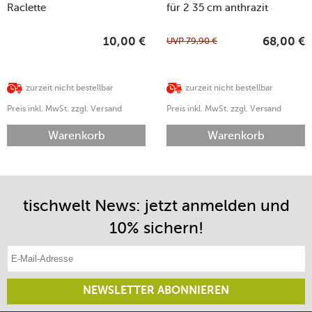
Raclette
für 2 35 cm anthrazit
Cheeseboard/Cheeseboard
Grill 2er-Set anthrazit
UVP
79,90
€
10,00
€
68,00
€
zurzeit nicht bestellbar
zurzeit nicht bestellbar
Preis inkl. MwSt. zzgl. Versand
Preis inkl. MwSt. zzgl. Versand
Warenkorb
Warenkorb
tischwelt News: jetzt anmelden und
10% sichern!
E-Mail-Adresse eintragen
NEWSLETTER ABONNIEREN