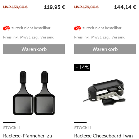
UVP
139,90
€
UVP
179,90
€
119,95
€
144,14
€
zurzeit nicht bestellbar
zurzeit nicht bestellbar
Preis inkl. MwSt. zzgl. Versand
Preis inkl. MwSt. zzgl. Versand
Warenkorb
Warenkorb
- 14%
STÖCKLI
STÖCKLI
Raclette-Pfännchen zu
Raclette Cheeseboard Twin