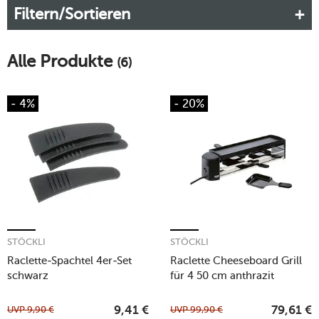
Filtern/Sortieren
Entdecken Sie die Stöckli-Raclettemöglichekiten bei
tischwelt.
Alle Produkte
(6)
- 4%
- 20%
STÖCKLI
STÖCKLI
Raclette-Spachtel 4er-Set
Raclette Cheeseboard Grill
schwarz
für 4 50 cm anthrazit
UVP
9,90
€
UVP
99,90
€
9,41
€
79,61
€