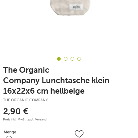
The Organic
Company Lunchtasche klein
16x22x6 cm hellbeige
THE ORGANIC COMPANY
2,90
€
Preis inkl. MwSt. zzgl.
Versand
Menge
Menge