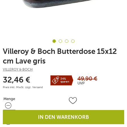
Villeroy & Boch Butterdose 15x12
cm Lave gris
VILLEROY & BOCH
49,90
€
32,46
€
34%
sparen
UVP
Preis inkl. MwSt. zzgl.
Versand
Menge
Menge
IN DEN WARENKORB