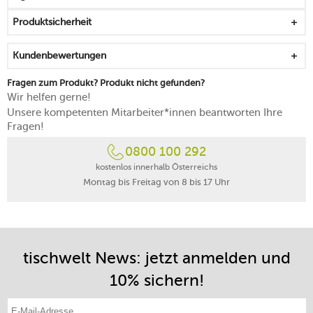
Schattierungen und Abstufungen
Produktsicherheit
hoher Rand lässt die Butter sicher auf der Platte
aufsitzen
Kundenbewertungen
mikrowellentauglich
spülmaschinenfest
Fragen zum Produkt? Produkt nicht gefunden?
Wir helfen gerne!
Unsere kompetenten Mitarbeiter*innen beantworten Ihre
Fragen!
0800 100 292
kostenlos innerhalb Österreichs
Montag bis Freitag von 8 bis 17 Uhr
tischwelt News: jetzt anmelden und
10% sichern!
E-Mail-Adresse eintragen