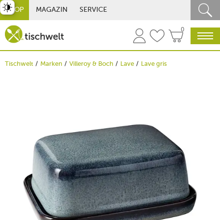
st umschalten
SHOP
MAGAZIN
SERVICE
0
Tischwelt
Marken
Villeroy & Boch
Lave
Lave gris