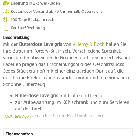
Lieferung in 2-3 Werktagen
Kostenloser Versand ab 79 € innerhalb Österreichs
100 Tage Rückgaberecht
Kauf auf Rechnung
Beschreibung
Mit der
Butterdose Lave gris
von
Villeroy & Boch
halten Sie
Ihre Butter im Pottery-Stil frisch. Verschiedene Sprenkel,
voneinander abweichende Nuancen und ineinanderfließende
Facetten prägen das Erscheinungsbild des Geschirrstücks.
Jedes Stück trumpft mit einer einzigartigen Optik auf, die
durch eine Effektglasur zustande kommt und mit einmaliger
Schönheit überzeugt.
Butterdose Lave gris
mit Platte und Deckel
zur Aufbewahrung im Kühlschrank und zum Servieren
auf der Tafel
jede Dose ist durch eine Reaktivglasur ein
Mehr anzeigen
unverwechselbares Unikat
skandinavischer Pottery-Look für Ihren Frühstückstisch
Eigenschaften
begeistert durch ein Grau in variierenden