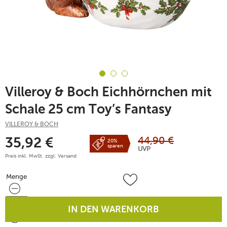
Villeroy & Boch Eichhörnchen mit
Schale 25 cm Toy’s Fantasy
VILLEROY & BOCH
44,90
€
35,92
€
20%
sparen
UVP
Preis inkl. MwSt. zzgl.
Versand
Menge
Menge
IN DEN WARENKORB