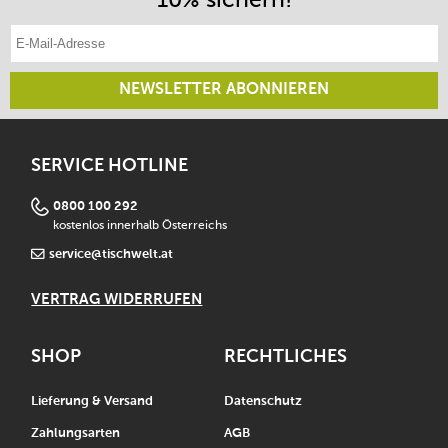
E-Mail-Adresse eintragen
NEWSLETTER ABONNIEREN
SERVICE HOTLINE
0800 100 292
kostenlos innerhalb Österreichs
service@tischwelt.at
VERTRAG WIDERRUFEN
SHOP
RECHTLICHES
Lieferung & Versand
Datenschutz
Zahlungsarten
AGB