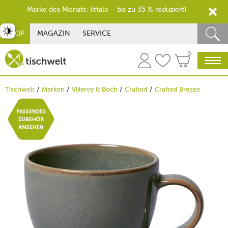
Marke des Monats: Iittala – bis zu 35 % reduziert!
st umschalten
SHOP
MAGAZIN
SERVICE
0
Tischwelt
Marken
Villeroy & Boch
Crafted
Crafted Breeze