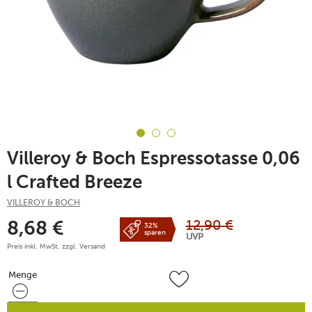
Villeroy & Boch Espressotasse 0,06
l Crafted Breeze
VILLEROY & BOCH
12,90
€
8,68
€
32%
sparen
UVP
Preis inkl. MwSt. zzgl.
Versand
Menge
Menge