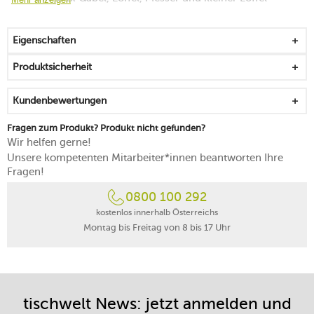
frei von gefährlichen Kanten, Spitzen oder Ecken
liebevoll ausgestaltete Motive prägen die Enden der
Eigenschaften
Besteckteile
abgerundete Formsprache zur Sicherheit der Kinder
Produktsicherheit
für die Taufe, zu Weihnachten oder als Geschenk zum
Geburtstag
Kundenbewertungen
robust, hygienisch und kinderfreundlich
spülmaschinengeeignet
Fragen zum Produkt? Produkt nicht gefunden?
Wir helfen gerne!
Unsere kompetenten Mitarbeiter*innen beantworten Ihre
Fragen!
0800 100 292
kostenlos innerhalb Österreichs
Montag bis Freitag von 8 bis 17 Uhr
tischwelt News: jetzt anmelden und