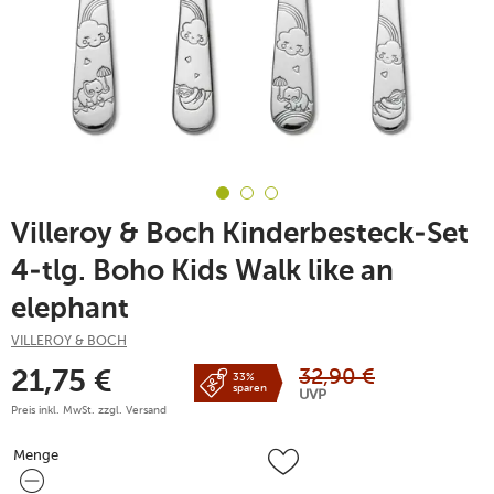
Villeroy & Boch Kinderbesteck-Set
4-tlg. Boho Kids Walk like an
elephant
VILLEROY & BOCH
32,90
€
21,75
€
33%
sparen
UVP
Preis inkl. MwSt. zzgl.
Versand
Menge
Menge