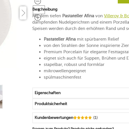
Beschreibung
Mit dem tiefen
Pastateller Afina
von
Villeroy & B
dampfenden Nudelgerichten und einem Porzellan
Speisen werden durch den erhöhten Rand und sei
Pastateller Afina
mit spürbarem Relief
von den Strahlen der Sonne inspirierte Zie
Premium Porcelain für elegante Festtagsta
eignet sich auch für Suppen, Brühen und E
stapelbar, robust und formklar
mikrowellengeeignet
spülmaschinenfest
Eigenschaften
Produktsicherheit
Kundenbewertungen
(1)
Fragen zum Produkt? Produkt nicht gefunden?