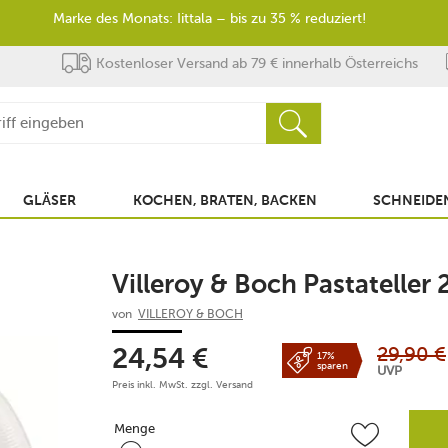
Marke des Monats: Iittala – bis zu 35 % reduziert!
Kostenloser Versand ab 79 € innerhalb Österreichs
GLÄSER
KOCHEN, BRATEN, BACKEN
SCHNEIDEN
Villeroy & Boch Pastateller
von
VILLEROY & BOCH
29,90
€
24,54
€
17%
sparen
UVP
Preis inkl. MwSt. zzgl.
Versand
Menge
Menge