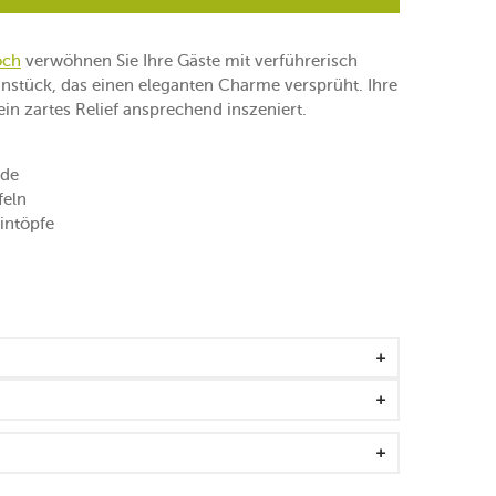
och
verwöhnen Sie Ihre Gäste mit verführerisch
stück, das einen eleganten Charme versprüht. Ihre
n zartes Relief ansprechend inszeniert.
rde
feln
intöpfe