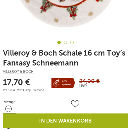
Villeroy & Boch Schale 16 cm Toy’s
Fantasy Schneemann
VILLEROY & BOCH
24,90
€
17,70
€
28%
sparen
UVP
Preis inkl. MwSt. zzgl.
Versand
Menge
Menge
IN DEN WARENKORB