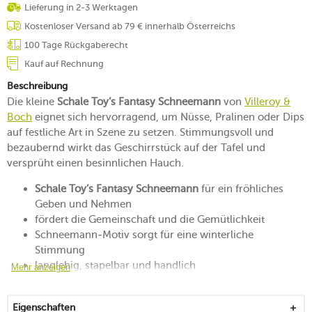
Lieferung in 2-3 Werktagen
Kostenloser Versand ab 79 € innerhalb Österreichs
100 Tage Rückgaberecht
Kauf auf Rechnung
Beschreibung
Die kleine
Schale Toy’s Fantasy Schneemann
von
Villeroy &
Boch
eignet sich hervorragend, um Nüsse, Pralinen oder Dips
auf festliche Art in Szene zu setzen. Stimmungsvoll und
bezaubernd wirkt das Geschirrstück auf der Tafel und
versprüht einen besinnlichen Hauch.
Schale Toy’s Fantasy Schneemann
für ein fröhliches
Geben und Nehmen
fördert die Gemeinschaft und die Gemütlichkeit
Schneemann-Motiv sorgt für eine winterliche
Stimmung
langlebig, stapelbar und handlich
Mehr anzeigen
erleichtert das Kredenzen von kostbaren Kleinigkeiten
auch als Schmuckschale oder als Dekoration einsetzbar
Eigenschaften
von Hand reinigen