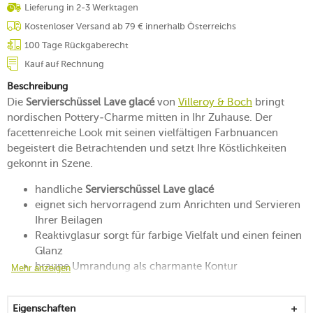
Lieferung in 2-3 Werktagen
Kostenloser Versand ab 79 € innerhalb Österreichs
100 Tage Rückgaberecht
Kauf auf Rechnung
Beschreibung
Die
Servierschüssel Lave glacé
von
Villeroy & Boch
bringt
nordischen Pottery-Charme mitten in Ihr Zuhause. Der
facettenreiche Look mit seinen vielfältigen Farbnuancen
begeistert die Betrachtenden und setzt Ihre Köstlichkeiten
gekonnt in Szene.
handliche
Servierschüssel Lave glacé
eignet sich hervorragend zum Anrichten und Servieren
Ihrer Beilagen
Reaktivglasur sorgt für farbige Vielfalt und einen feinen
Glanz
braune Umrandung als charmante Kontur
Mehr anzeigen
vom hohen Norden inspiriert
gefertigt aus strapazierfähigem Steingut
Eigenschaften
mikrowellengeeignet