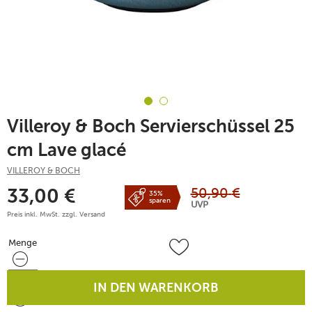
Villeroy & Boch Servierschüssel 25
cm Lave glacé
VILLEROY & BOCH
50,90
€
33,00
€
35%
sparen
UVP
Preis inkl. MwSt. zzgl.
Versand
Menge
Menge
IN DEN WARENKORB