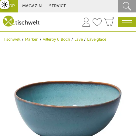
st umschalten
SHOP
MAGAZIN
SERVICE
0
Tischwelt
Marken
Villeroy & Boch
Lave
Lave glacé